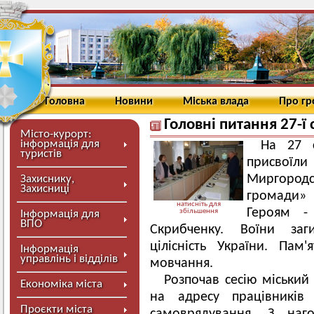
Головна
Новини
Міська влада
Про г
Головні питання 27-ї с
Місто-курорт:
інформація для
На 27 с
туристів
присвоїл
Миргород
Захиснику,
Захисниці
громади» 
натисніть для
Героям 
збільшення
Інформація для
ВПО
Скрибченку. Воїни заг
цілісність України. Па
Інформація
управлінь і відділів
мовчання.
Розпочав сесію міський
Економіка міста
на адресу працівників 
Проєкти міста