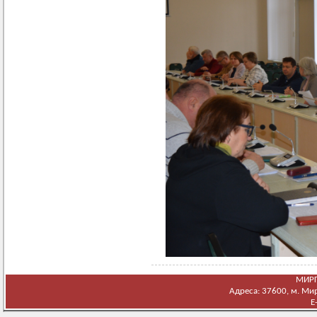
МИРГ
Адреса: 37600, м. Мирг
E