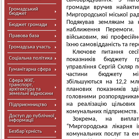
самоврядування. З наго
громади вручив найакти
Громадський
бюджет
Миргородської міської ра
Подякував землякам за 
Бюджет громади
наближення Перемоги.
Правова база
військовим, які професійн
їхню самовідданість та гер
Громадська участь
Ключове питання сесі
Соціальна політика
показників бюджету г
управління Сергій Скляр 
Гуманітарна сфера
частини бюджету міс
Сфера ЖКГ,
збільшуються на 12,2 мл
транспорт,
планових показників зд
архітектура та
земельні відносини
головними розпорядника
на реалізацію цільових
Підприємництво
комунальних підприємств.
Доступ до публічної
Зокрема, на випла
інформації
“Миргородська лікарня і
Безбар’єрність
комунальних послуг та ен