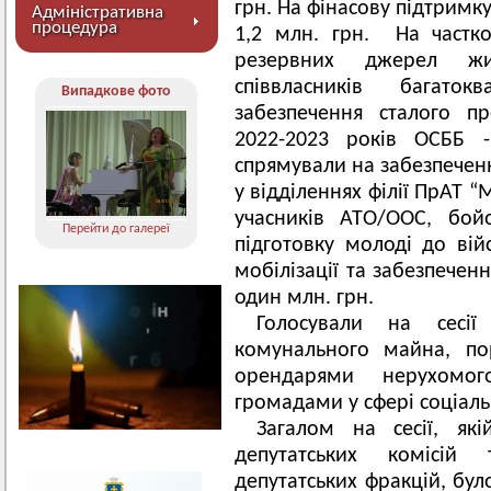
грн. На фінасову підтрим
Адміністративна
процедура
1,2 млн. грн. На частко
резервних джерел жи
співвласників багат
Випадкове фото
забезпечення сталого п
2022-2023 років ОСББ 
спрямували на забезпечен
у відділеннях філії ПрАТ 
учасників АТО/ООС, бой
Перейти до галереї
підготовку молоді до вій
мобілізації та забезпечен
один млн. грн.
Голосували на сесі
комунального майна, по
орендарями нерухомог
громадами у сфері соціаль
Загалом на сесії, як
депутатських комісій
депутатських фракцій, бу