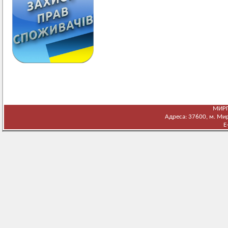
МИРГ
Адреса: 37600, м. Мирг
E