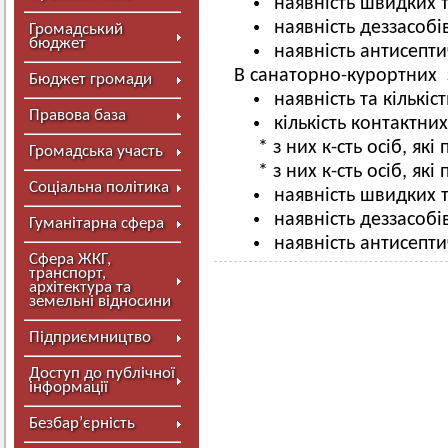
наявність швидких т
наявність деззасобів
Громадський
бюджет
наявність антисепти
В санаторно-курортних 
Бюджет громади
наявність та кількіс
Правова база
кількість контактних
* з них к-сть осіб, як
Громадська участь
* з них к-сть осіб, як
Соціальна політика
наявність швидких т
наявність деззасобів
Гуманітарна сфера
наявність антисепти
Сфера ЖКГ,
транспорт,
архітектура та
земельні відносини
Підприємництво
Доступ до публічної
інформації
Безбар’єрність