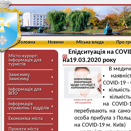
Головна
Новини
Міська влада
Про г
Епідситуація на COVI
Місто-курорт:
на19.03.2020 року
інформація для
туристів
В медичн
Захиснику,
наявніс
Захисниці
COVID-19 - 
Інформація для
кількіст
ВПО
кількіст
натисніть для
збільшення
на COVID
Інформація
управлінь і відділів
перебувають на самоіз
особа прибула з Польщ
Економіка міста
на COVID-19 м. Київ)
Проєкти міста