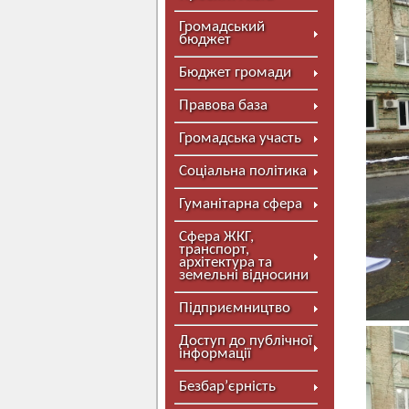
Громадський
бюджет
Бюджет громади
Правова база
Громадська участь
Соціальна політика
Гуманітарна сфера
Сфера ЖКГ,
транспорт,
архітектура та
земельні відносини
Підприємництво
Доступ до публічної
інформації
Безбар’єрність