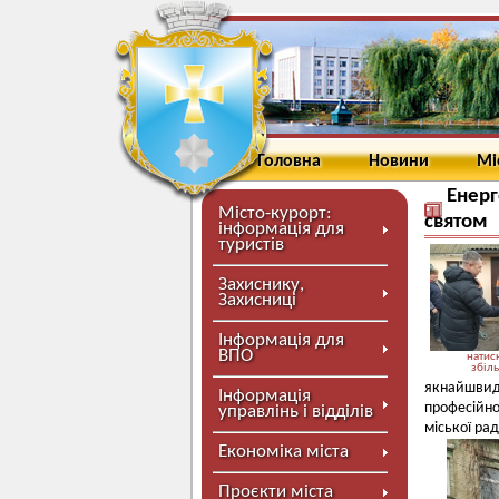
Головна
Новини
Мі
Енерг
Місто-курорт:
святом
інформація для
туристів
Захиснику,
Захисниці
Інформація для
ВПО
натисн
збіл
якнайшвид
Інформація
професійн
управлінь і відділів
міської ра
Економіка міста
Проєкти міста