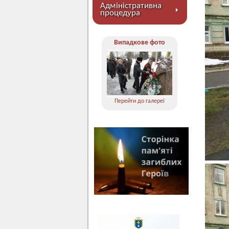
Адміністративна
процедура
Випадкове фото
Перейти до галереї