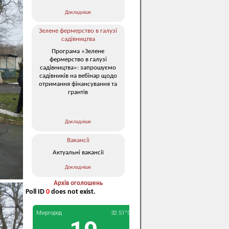
Докладніше
Зелене фермерство в галузі
садівництва
Програма «Зелене
фермерство в галузі
садівництва»: запрошуємо
садівників на вебінар щодо
отримання фінансування та
грантів
Докладніше
Вакансії
Актуальні вакансії
Докладніше
Архів оголошень
Poll ID
0
does not exist.