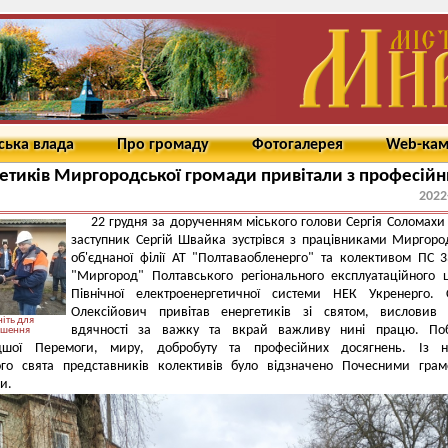
ська влада
Про громаду
Фотогалерея
Web-ка
етиків Миргородської громади привітали з професій
2022
22 грудня за дорученням міського голови Сергія Соломах
заступник Сергій Швайка зустрівся з працівниками Миргоро
об'єднаної філії АТ "Полтаваобленерго" та колективом ПС 
"Миргород" Полтавського регіонального експлуатаційного 
Північної електроенергетичної системи НЕК Укренерго. 
Олексійович привітав енергетиків зі святом, висловив 
іть для
вдячності за важку та вкрай важливу нині працю. По
ьшення
шої Перемоги, миру, добробуту та професійних досягнень. Із н
ого свята представників колективів було відзначено Почесними гра
ди.