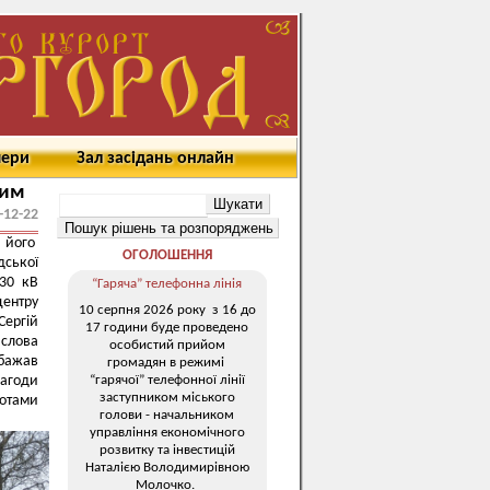
мери
Зал засідань онлайн
ним
-12-22
и його
ОГОЛОШЕННЯ
дської
330 кВ
“Гаряча” телефонна лінія
центру
10 серпня 2026 року з 16 до
Сергій
17 години буде проведено
слова
особистий прийом
бажав
громадян в режимі
“гарячої” телефонної лінії
агоди
заступником міського
мотами
голови - начальником
управління економічного
розвитку та інвестицій
Наталією Володимирівною
Молочко.