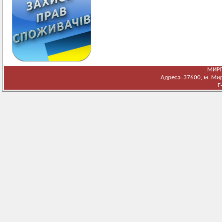
МИРГ
Адреса: 37600, м. Мирг
E