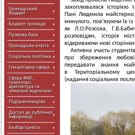
Захід провела Пащенко 
захоплювалася історією т
Громадський
бюджет
Пані Людмила майстерно 
минулого, пов'язуючи їх і
Бюджет громади
як Л.О.Розсоха, Г.В.Баб
Правова база
розповідям, історія мі
відкриваючи нові сторінки
Громадська участь
Активна участь студентів
Соціальна політика
про збереження любов
передавати знання май
Гуманітарна сфера
в
Територіальному цен
Сфера ЖКГ,
(надання соціальних послу
транспорт,
архітектура та
земельні відносини
Підприємництво
Доступ до публічної
інформації
Безбар’єрність