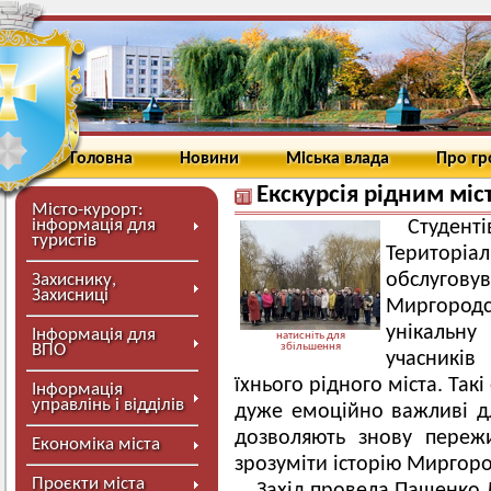
Головна
Новини
Міська влада
Про г
Екскурсія рідним міс
Місто-курорт:
інформація для
Студен
туристів
Територ
обслугову
Захиснику,
Захисниці
Миргородс
унікальну
Інформація для
натисніть для
ВПО
збільшення
учасників
їхнього рідного міста. Такі 
Інформація
управлінь і відділів
дуже емоційно важливі д
дозволяють знову переж
Економіка міста
зрозуміти історію Миргоро
Проєкти міста