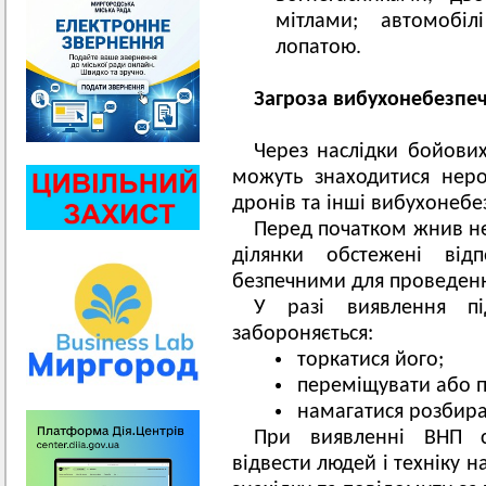
мітлами; автомобі
лопатою.
Загроза вибухонебезпеч
Через наслідки бойових
можуть знаходитися неро
дронів та інші вибухонебе
Перед початком жнив не
ділянки обстежені від
безпечними для проведенн
У разі виявлення пі
забороняється:
торкатися його;
переміщувати або 
намагатися розбира
При виявленні ВНП с
відвести людей і техніку н