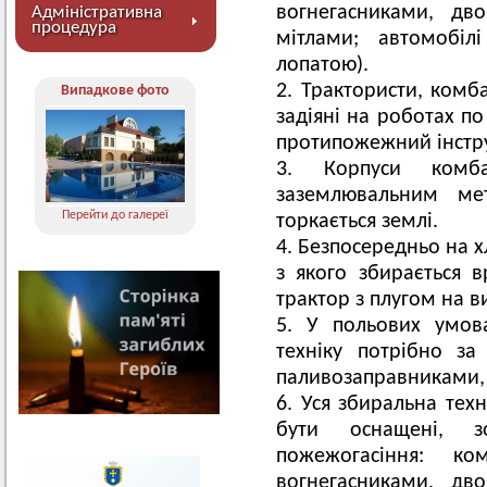
вогнегасниками, д
Адміністративна
процедура
мітлами; автомобі
лопатою).
Трактористи, комба
Випадкове фото
задіяні на роботах п
протипожежний інстр
Корпуси комб
заземлювальним ме
Перейти до галереї
торкається землі.
Безпосередньо на х
з якого збирається 
трактор з плугом на 
У польових умов
техніку потрібно з
паливозаправниками, 
Уся збиральна техн
бути оснащені, з
пожежогасіння: 
вогнегасниками, д