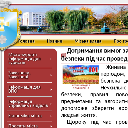
Головна
Новини
Міська влада
Про г
Дотримання вимог за
Місто-курорт:
безпеки під час прове
інформація для
туристів
Жнивна
Захиснику,
періодом,
Захисниці
безпека д
натисніть для
Інформація для
Неухильн
збільшення
ВПО
безпеки, правил пов
предметами та алгоритмі
Інформація
управлінь і відділів
допоможе зберегти вро
людські життя.
Економіка міста
Щороку під час пров
Проєкти міста