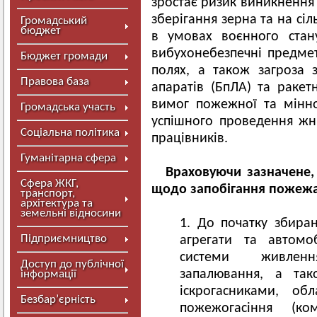
зростає ризик виникнення 
зберігання зерна та на сіл
Громадський
бюджет
в умовах воєнного стан
вибухонебезпечні предме
Бюджет громади
полях, а також загроза з
Правова база
апаратів (БпЛА) та раке
вимог пожежної та мінн
Громадська участь
успішного проведення жн
Соціальна політика
працівників.
Гуманітарна сфера
Враховуючи зазначене,
Сфера ЖКГ,
щодо запобігання пожеж
транспорт,
архітектура та
земельні відносини
До початку збиран
Підприємництво
агрегати та автомоб
системи живленн
Доступ до публічної
запалювання, а та
інформації
іскрогасниками, о
Безбар’єрність
пожежогасіння (