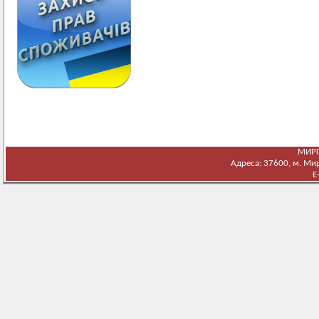
МИРГ
Адреса: 37600, м. Мирг
E