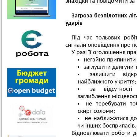
знахідки та повідомити з
Загроза безпілотних літ
ударів
Під час польових робі
сигнали оповіщення про по
У разі її оголошення пр
негайно припинити 
заглушити двигуни т
залишити відк
найближчого укриття;
за відсутності
заглиблення місцевост
не перебувати поб
скирт соломи;
не наближатися до
чи інших боєприпасів.
Відновлювати роботи д