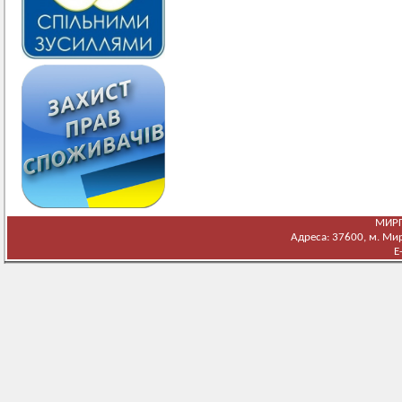
МИРГ
Адреса: 37600, м. Мирг
E