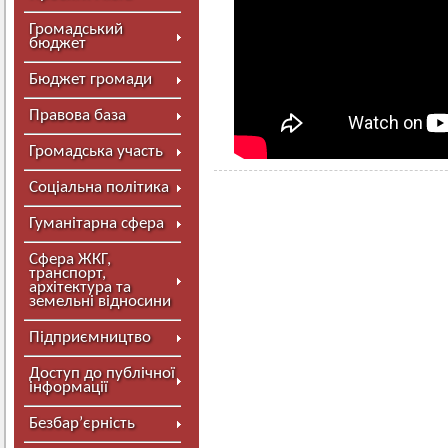
Громадський
бюджет
Бюджет громади
Правова база
Громадська участь
Соціальна політика
Гуманітарна сфера
Сфера ЖКГ,
транспорт,
архітектура та
земельні відносини
Підприємництво
Доступ до публічної
інформації
Безбар’єрність