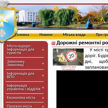
Головна
Новини
Міська влада
Про г
Дорожні ремонтні р
Місто-курорт:
інформація для
У місті 
туристів
доріг. Буд
дні, що
Захиснику,
Захисниці
запланован
натисніть для
збільшення
Інформація для
ВПО
Інформація
управлінь і відділів
Економіка міста
Проєкти міста