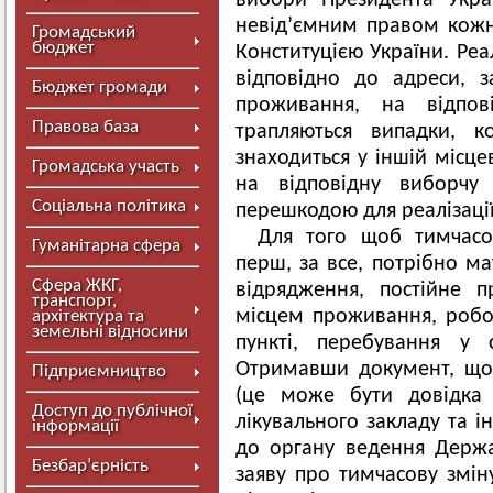
вибори Президента Украї
невід’ємним правом кожн
Громадський
бюджет
Конституцією України. Ре
відповідно до адреси, 
Бюджет громади
проживання, на відпов
Правова база
трапляються випадки, 
знаходиться у іншій місце
Громадська участь
на відповідну виборчу
Соціальна політика
перешкодою для реалізації
Для того щоб тимчасо
Гуманітарна сфера
перш, за все, потрібно м
Сфера ЖКГ,
відрядження, постійне 
транспорт,
місцем проживання, робо
архітектура та
земельні відносини
пункті, перебування у 
Отримавши документ, що 
Підприємництво
(це може бути довідка 
Доступ до публічної
лікувального закладу та і
інформації
до органу ведення Держа
Безбар’єрність
заяву про тимчасову змін