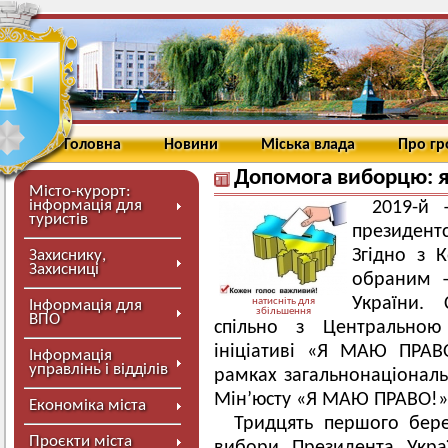
Головна
Новини
Міська влада
Про г
Допомога виборцю: я
Місто-курорт:
інформація для
2019-й 
туристів
президент
Згідно з 
Захиснику,
Захисниці
обраним –
України. 
натисніть для
Інформація для
збільшення
ВПО
спільно з Центральною
ініціативі «Я МАЮ ПРАВ
Інформація
управлінь і відділів
рамках загальнонаціональ
Мін’юсту «Я МАЮ ПРАВО!»
Економіка міста
Тридцять першого бере
Проєкти міста