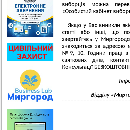
виборців можна перев
«Особистий кабінет вибор
Якщо у Вас виникли якіс
статті або інші, що по
звертайтесь у Миргород
знаходиться за адресою м
№9, 10. Години праці з 
святкових днів, конта
Консультації
БЕЗКОШТОВНІ
Інфо
Відділу «Мирг