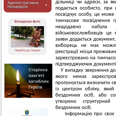
дільниці чи адреси, за я
Адміністративна
процедура
подається особисто, при
посвідчує особу, це може
тимчасове посвідчення 
Випадкове фото
нещодавно набула г
військовослужбовців це
заяви додається документ,
виборець не має можли
Перейти до галереї
реєстрації місця прожива
зареєстровано на тимчасо
підтверджуючих документі
У випадку звернення до
якого немає зареєстро
пропонується визначити с
із центром обліку, який
бездомних осіб, або со
утворено структурний
бездомних осіб.
Інформацію про своє 