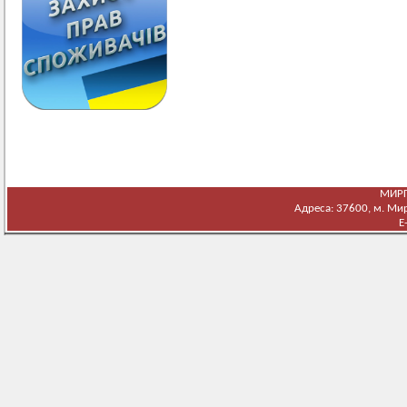
МИРГ
Адреса: 37600, м. Мирг
E