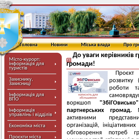
Головна
Новини
Міська влада
Про г
До уваги керівників 
Місто-курорт:
громади!
інформація для
туристів
Проєкт
Захиснику,
розвитку 
Захисниці
роботи та
Інформація для
самовряду
натисніть для
збільшення
ВПО
воркшоп
"ЗбіГОвисько"
партнерських громад.
М
Інформація
управлінь і відділів
активними представн
організацій, ініціативни
Економіка міста
обговорення потреб г
Проєкти міста