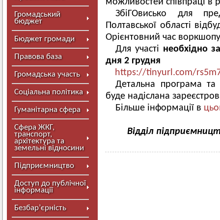
можливостей співпраці в 
ЗбіГОвисько для пре
Громадський
бюджет
Полтавської області відбу
Орієнтовний час воркшопу 
Бюджет громади
Для участі
необхідно за
Правова база
дня 2 грудня
https://tinyurl.com/rs5
Громадська участь
Детальна програма та
Соціальна політика
буде надіслана зареєстро
Більше інформації в
цьо
Гуманітарна сфера
Сфера ЖКГ,
Відділ підприємницт
транспорт,
архітектура та
земельні відносини
Підприємництво
Доступ до публічної
інформації
Безбар’єрність