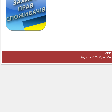
МИРГ
Адреса: 37600, м. Мирг
E