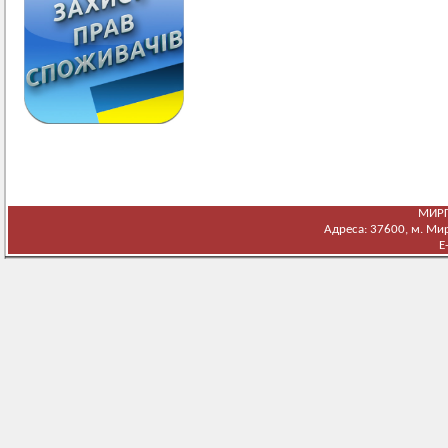
МИРГ
Адреса: 37600, м. Мирг
E