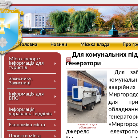
Головна
Новини
Міська влада
Про г
Для комунальних під
Місто-курорт:
генератори
інформація для
туристів
Для заб
Захиснику,
комунальн
Захисниці
аварійних
Інформація для
Миргородс
ВПО
для прид
обладнанн
Інформація
управлінь і відділів
генерато
«Миргоро
Економіка міста
натисніть для
збільшення
джерело електро
Проєкти міста