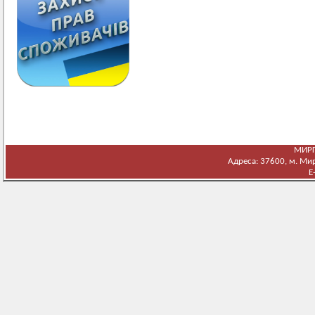
МИРГ
Адреса: 37600, м. Мирг
E