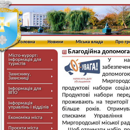
Головна
Новини
Міська влада
Про г
Благодійна допомог
Місто-курорт:
інформація для
У наш
туристів
забезпе
допомог
Захиснику,
Захисниці
натисніть для
Миргород
збільшення
продуктові набори соціал
Інформація для
ВПО
Продуктові набори пере
проживають на території
Інформація
управлінь і відділів
більше років. Отримув
списками Управління 
Економіка міста
Миргородської міської рад
Проєкти міста