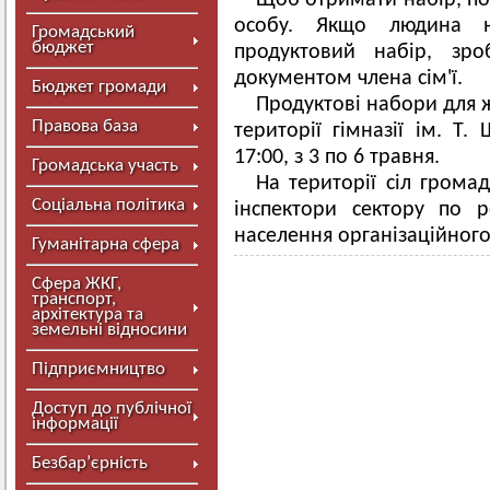
Щоб отримати набір, по
особу. Якщо людина 
Громадський
бюджет
продуктовий набір, зр
документом члена сім'ї.
Бюджет громади
Продуктові набори для 
Правова база
території гімназії ім. Т.
17:00, з 3 по 6 травня.
Громадська участь
На території сіл грома
Соціальна політика
інспектори сектору по р
населення організаційного 
Гуманітарна сфера
Сфера ЖКГ,
транспорт,
архітектура та
земельні відносини
Підприємництво
Доступ до публічної
інформації
Безбар’єрність