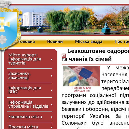
Головна
Новини
Міська влада
Про г
Безкоштовне оздоров
Місто-курорт:
та членів їх сімей
інформація для
туристів
У межа
Захиснику,
населен
Захисниці
територіа
Інформація для
передбачен
натисніть для
збільшення
ВПО
програми соціальної під
залучених до здійснення з
Інформація
управлінь і відділів
безпеки і оборони, відсічі
території України. За і
Економіка міста
Соломахи було внесен
Проєкти міста