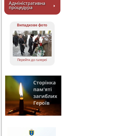
Адміністративна
процедура
Випадкове фото
Перейти до галереї