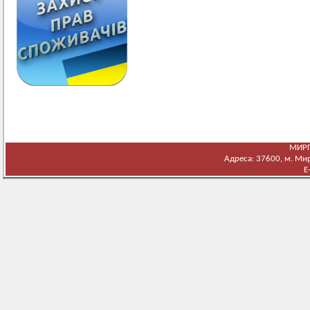
МИРГ
Адреса: 37600, м. Мирг
E