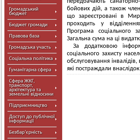
передбачають санаторно
бойових дій, а також член
Громадський
бюджет
що зареєстровані в Мир
проходить у відділення
Бюджет громади
Програма соціального з
Правова база
Загальна сума на ці видат
За додатковою інформ
Громадська участь
соціального захисту насел
Соціальна політика
обслуговування інвалідів, 
які постраждали внаслідок
Гуманітарна сфера
Сфера ЖКГ,
транспорт,
архітектура та
земельні відносини
Підприємництво
Доступ до публічної
інформації
Безбар’єрність