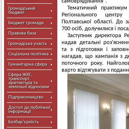
самоврядування".
Тематичний практикум
Громадський
бюджет
Регіонального центру
Полтавської області. До 
Бюджет громади
700 осіб, долучилися і пос
Правова база
Заступник директора Р
надав детальні роз'яснен
Громадська участь
та з підготовки і запов
Соціальна політика
нагадав, що кампанія з д
поточного року. Найгол
Гуманітарна сфера
варто відтягувати з подан
Сфера ЖКГ,
транспорт,
архітектура та
земельні відносини
Підприємництво
Доступ до публічної
інформації
Безбар’єрність