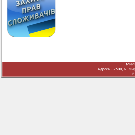
МИРГ
Адреса: 37600, м. Мирг
E