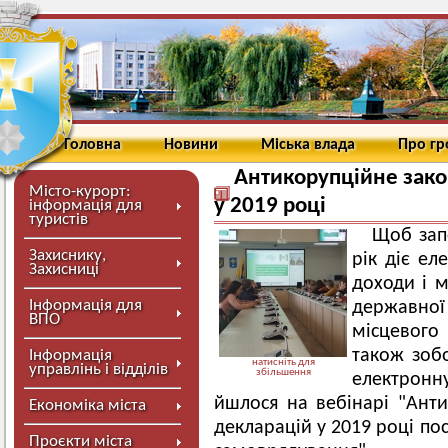
Головна
Новини
Міська влада
Про г
Антикорупційне зако
Місто-курорт:
у 2019 році
інформація для
туристів
Щоб запо
Захиснику,
рік діє ел
Захисниці
доходи і 
Інформація для
державної
ВПО
місцевого
також зобо
Інформація
натисніть для
управлінь і відділів
збільшення
електронну
йшлося на вебінарі "Анти
Економіка міста
декларацій у 2019 році п
Проєкти міста