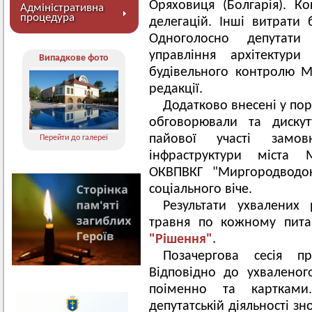
Оряховиця (Болгарія). К
Адміністративна
процедура
делегацій. Інші витрати
Одноголосно депутат
управління архітектур
Випадкове фото
будівельного контролю М
редакції.
Додатково внесені у по
обговорювали та диску
пайової участі замо
Перейти до галереї
інфраструктури міста 
ОКВПВКГ "Миргородводок
соціального віче.
Результати ухвалених
травня по кожному пита
"Рішення".
Позачергова сесія п
Відповідно до ухваленог
поіменно та картками
депутатській діяльності зн