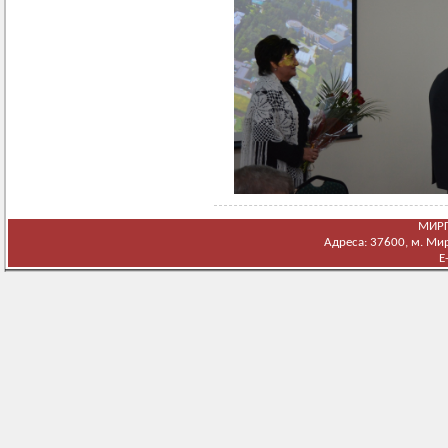
МИРГ
Адреса: 37600, м. Мирг
E