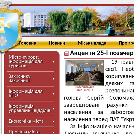
Головна
Новини
Міська влада
Про г
Акценти 25-ї позачерг
Місто-курорт:
інформація для
19 травн
туристів
сесії. Нео
коригуванн
Захиснику,
Захисниці
деяких гал
натисніть для
розпочина
збільшення
Інформація для
ВПО
голова Сергій Солома
заарештовані рахунки 
Інформація
управлінь і відділів
населення за заборгова
населення перед ПАТ "Укр
Економіка міста
За інформацією начальн
Проєкти міста