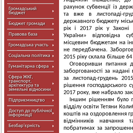
Людмили Ільяшенко, до 
рахунок субвенції із де
Громадський
бюджет
та вже в листопаді-гру
державного бюджету місь
Бюджет громади
рік і 2017 рік у Закон
Правова база
України» відповідна с
місцевим бюджетам на інші
Громадська участь
не передбачена. Заборго
Соціальна політика
2015 ріку склала більше 64 
Оговоривши питання д
Гуманітарна сфера
заборгованості за надані 
Сфера ЖКГ,
за листопад-грудень 20
транспорт,
рішення господарського су
архітектура та
земельні відносини
2017 року, яке набрало зак
Іншим рішенням було 
Підприємництво
відділу освіти Тетяни Кол
Доступ до публічної
коштів на оздоровлення гру
інформації
відмінників навчання т
Безбар’єрність
побратимах за запрошення