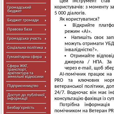
Цей інструмент став
користувачів: з моменту з
Громадський
бюджет
5 000 діалогів.
Як користуватися?
Бюджет громади
Відкрийте плат
Правова база
режим «AI».
Напишіть своє зап
Громадська участь
можуть отримати УБД?
Соціальна політика
інвалідністю?».
Отримайте відпові
Гуманітарна сфера
джерела / НПА. За
Сфера ЖКГ,
через e-mail, щоб збер
транспорт,
архітектура та
AI-помічник працює на 
земельні відносини
PRO та ключових норм
Підприємництво
ветеранської політики, до
24/7. Водночас він має і
Доступ до публічної
консультацію фахівця із с
інформації
Потрібна інформація
Безбар’єрність
помічником на Ветеран PR