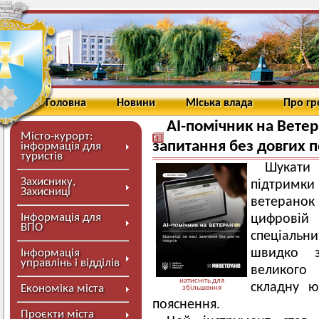
Головна
Новини
Міська влада
Про г
AI-помічник на Ветер
Місто-курорт:
запитання без довгих 
інформація для
туристів
Шукат
Захиснику,
підтримки 
Захисниці
ветеранок
Інформація для
цифровій
ВПО
спеціальн
швидко з
Інформація
управлінь і відділів
великого
натисніть для
складну ю
Економіка міста
збільшення
пояснення.
Проєкти міста