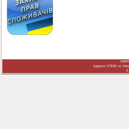
МИРГ
Адреса: 37600, м. Мирг
E