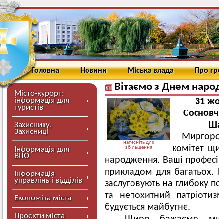
Головна
Новини
Міська влада
Про г
Вітаємо з Днем нар
Місто-курорт:
інформація для
31 жо
туристів
Сосновч
Ша
Захиснику,
Захисниці
Миргор
натисніть для
комітет щ
збільшення
Інформація для
ВПО
народження. Ваші професій
прикладом для багатьох. 
Інформація
управлінь і відділів
заслуговують на глибоку п
та непохитний патріоти
Економіка міста
будується майбутнє.
Проєкти міста