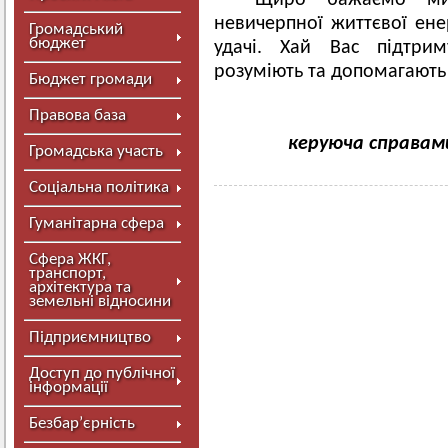
Щиро бажаємо мирн
невичерпної життєвої енер
Громадський
бюджет
удачі. Хай Вас підтри
розуміють та допомагають
Бюджет громади
Правова база
керуюча справам
Громадська участь
Соціальна політика
Гуманітарна сфера
Сфера ЖКГ,
транспорт,
архітектура та
земельні відносини
Підприємництво
Доступ до публічної
інформації
Безбар’єрність