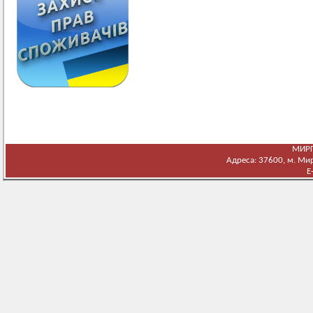
МИРГ
Адреса: 37600, м. Мирг
E