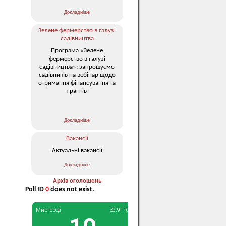
Докладніше
Зелене фермерство в галузі
садівництва
Програма «Зелене
фермерство в галузі
садівництва»: запрошуємо
садівників на вебінар щодо
отримання фінансування та
грантів
Докладніше
Вакансії
Актуальні вакансії
Докладніше
Архів оголошень
Poll ID
0
does not exist.