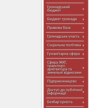
Громадський
бюджет
Бюджет громади
Правова база
Громадська участь
Соціальна політика
Гуманітарна сфера
Сфера ЖКГ,
транспорт,
архітектура та
земельні відносини
Підприємництво
Доступ до публічної
інформації
Безбар’єрність