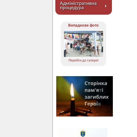
Адміністративна
процедура
Випадкове фото
Перейти до галереї