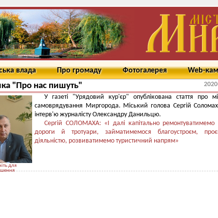
ська влада
Про громаду
Фотогалерея
Web-ка
2020
ка "Про нас пишуть"
У газеті "Урядовий кур'єр" опублікована стаття про м
самоврядування Миргорода. Міський голова Сергій Солома
інтерв'ю журналісту Олександру Данильцю.
Сергій СОЛОМАХА: «І далі капітально ремонтуватимемо 
дороги й тротуари, займатимемося благоустроєм, проє
діяльністю, розвиватимемо туристичний напрям»
іть для
ьшення