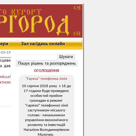
мери
Зал засідань онлайн
-03-19
ісцеве
ха дав
ОГОЛОШЕННЯ
міські
“Гаряча” телефонна лінія
ктною
10 серпня 2026 року з 16 до
17 години буде проведено
особистий прийом
громадян в режимі
“гарячої” телефонної лінії
заступником міського
голови - начальником
управління економічного
розвитку та інвестицій
Наталією Володимирівною
Молочко.