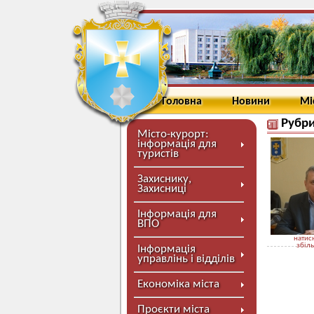
Головна
Новини
Мі
Рубри
Місто-курорт:
інформація для
туристів
Захиснику,
Захисниці
Інформація для
ВПО
натисн
збіл
Інформація
управлінь і відділів
Економіка міста
Проєкти міста