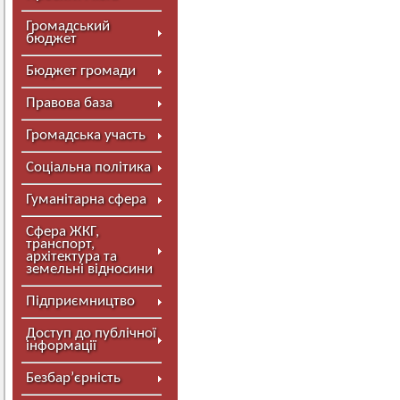
Громадський
бюджет
Бюджет громади
Правова база
Громадська участь
Соціальна політика
Гуманітарна сфера
Сфера ЖКГ,
транспорт,
архітектура та
земельні відносини
Підприємництво
Доступ до публічної
інформації
Безбар’єрність