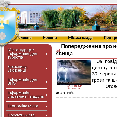
Головна
Новини
Міська влада
Про г
Попередження про не
Місто-курорт:
явища
інформація для
туристів
За пові
Захиснику,
центру з 
Захисниці
30 червня 
Інформація для
грози та ш
ВПО
Оголош
натисніть для
збільшення
жовтий.
Інформація
управлінь і відділів
Економіка міста
Проєкти міста