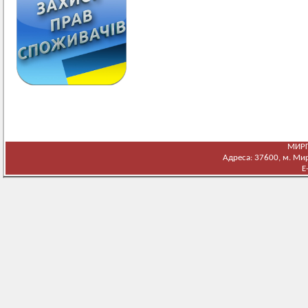
МИРГ
Адреса: 37600, м. Мирг
E