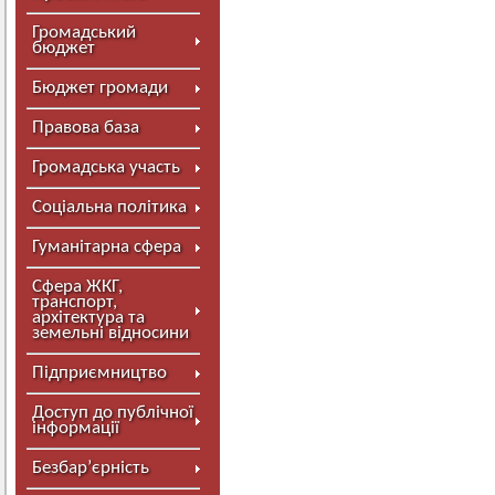
Громадський
бюджет
Бюджет громади
Правова база
Громадська участь
Соціальна політика
Гуманітарна сфера
Сфера ЖКГ,
транспорт,
архітектура та
земельні відносини
Підприємництво
Доступ до публічної
інформації
Безбар’єрність