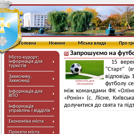
Головна
Новини
Міська влада
Про г
Запрошуємо на футб
Місто-курорт:
інформація для
15 вере
туристів
"Старт" (в
відповідь 
Захиснику,
Захисниці
натисніть для
футболу с
збільшення
між командами ФК «Олімпія
Інформація для
ВПО
«Ронін» (с. Лісне, Київсь
долучитися до свята та пі
Інформація
управлінь і відділів
Економіка міста
Проєкти міста