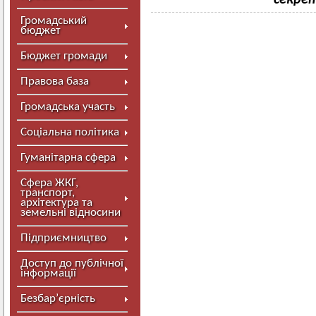
секрет
Громадський
бюджет
Бюджет громади
Правова база
Громадська участь
Соціальна політика
Гуманітарна сфера
Сфера ЖКГ,
транспорт,
архітектура та
земельні відносини
Підприємництво
Доступ до публічної
інформації
Безбар’єрність