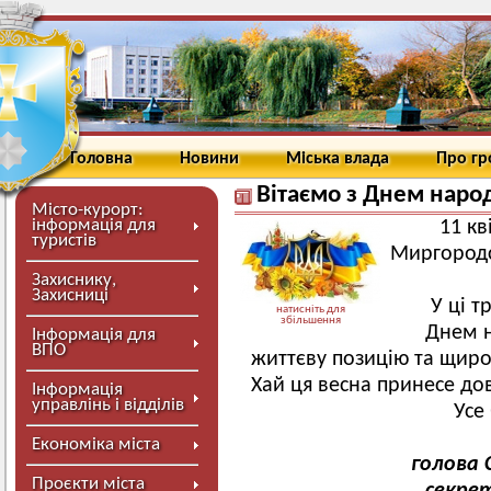
Головна
Новини
Міська влада
Про г
Вітаємо з Днем наро
Місто-курорт:
інформація для
11 кв
туристів
Миргородс
Захиснику,
Захисниці
У ці т
натисніть для
збільшення
Днем н
Інформація для
ВПО
життєву позицію та щиро
Хай ця весна принесе до
Інформація
управлінь і відділів
Усе
Із п
Економіка міста
голова 
Проєкти міста