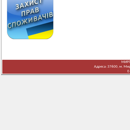
МИРГ
Адреса: 37600, м. Мирг
E