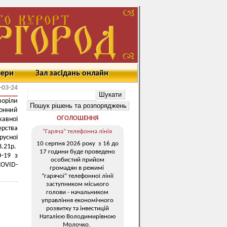
мери
Зал засідань онлайн
-03-24
воріли
онний
ОГОЛОШЕННЯ
авної
ерства
“Гаряча” телефонна лінія
русної
10 серпня 2026 року з 16 до
.21р.
17 години буде проведено
-19 з
особистий прийом
COVID-
громадян в режимі
“гарячої” телефонної лінії
заступником міського
голови - начальником
управління економічного
розвитку та інвестицій
Наталією Володимирівною
Молочко.