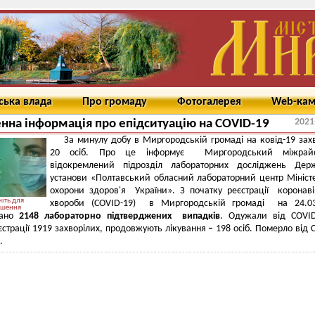
ська влада
Про громаду
Фотогалерея
Web-ка
2021
на інформація про епідситуацію на COVID-19
За минулу добу в Миргородській громаді на ковід-19 зах
20 осіб. Про це інформує Миргородський міжрай
відокремлений підрозділ лабораторних досліджень Держ
установи «Полтавський обласний лабораторний центр Мініст
охорони здоров'я України». З початку реєстрації коронаві
іть для
хвороби (COVID-19) в Миргородській громаді на 24.03
ьшення
вано
2148 лабораторно підтверджених випадків
.
Одужали від COVID
єстрації 1919 захворілих, продовжують лікування
–
198 осіб. Померло від 
.