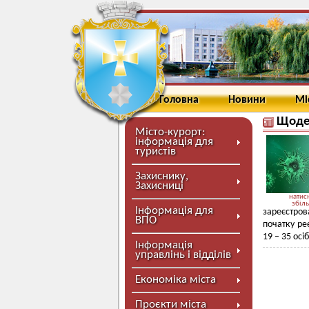
Головна
Новини
Мі
Щоден
Місто-курорт:
інформація для
туристів
Захиснику,
Захисниці
натисн
збіл
Інформація для
зареєстро
ВПО
початку ре
19 – 35 осіб
Інформація
управлінь і відділів
Економіка міста
Проєкти міста