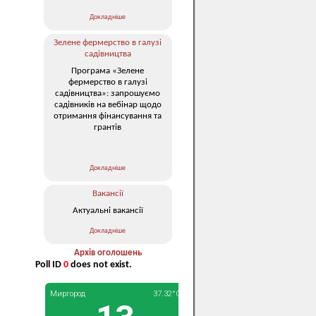
Докладніше
Зелене фермерство в галузі
садівництва
Програма «Зелене
фермерство в галузі
садівництва»: запрошуємо
садівників на вебінар щодо
отримання фінансування та
грантів
Докладніше
Вакансії
Актуальні вакансії
Докладніше
Архів оголошень
Poll ID
0
does not exist.