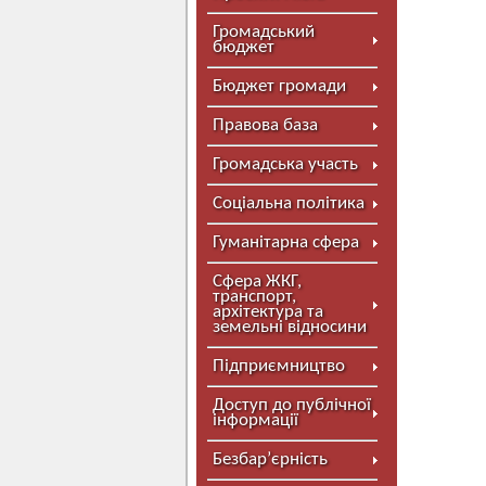
Громадський
бюджет
Бюджет громади
Правова база
Громадська участь
Соціальна політика
Гуманітарна сфера
Сфера ЖКГ,
транспорт,
архітектура та
земельні відносини
Підприємництво
Доступ до публічної
інформації
Безбар’єрність