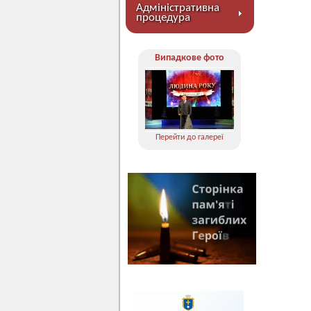
Адміністративна
процедура
Випадкове фото
Перейти до галереї