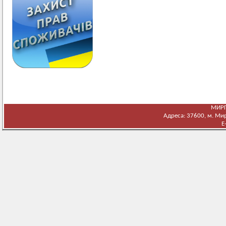
МИРГ
Адреса: 37600, м. Мирг
E