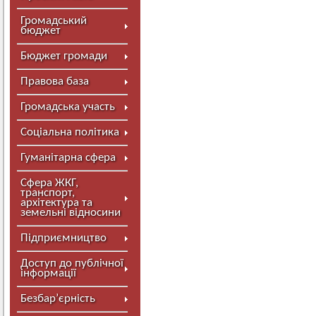
Громадський
бюджет
Бюджет громади
Правова база
Громадська участь
Соціальна політика
Гуманітарна сфера
Сфера ЖКГ,
транспорт,
архітектура та
земельні відносини
Підприємництво
Доступ до публічної
інформації
Безбар’єрність