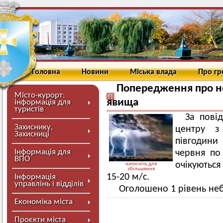
Головна
Новини
Міська влада
Про г
Попередження про не
Місто-курорт:
явища
інформація для
туристів
За пові
Захиснику,
центру з 
Захисниці
півгодини
Інформація для
червня по 
ВПО
очікуються
натисніть для
збільшення
15-20 м/с.
Інформація
управлінь і відділів
Оголошено 1 рівень неб
Економіка міста
Проєкти міста