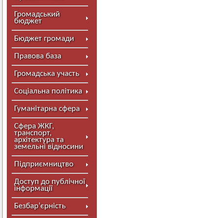
Громадський
бюджет
Бюджет громади
Правова база
Громадська участь
Соціальна політика
Гуманітарна сфера
Сфера ЖКГ,
транспорт,
архітектура та
земельні відносини
Підприємництво
Доступ до публічної
інформації
Безбар’єрність