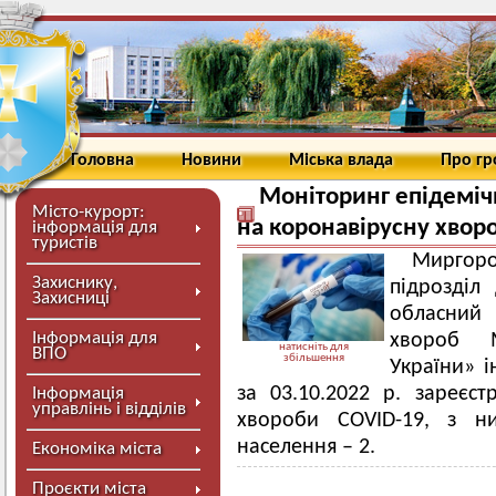
Головна
Новини
Міська влада
Про г
Моніторинг епідемічн
Місто-курорт:
на коронавірусну хвор
інформація для
туристів
Миргор
Захиснику,
підрозділ
Захисниці
обласний 
Інформація для
хвороб М
натисніть для
ВПО
збільшення
України» 
за 03.10.2022 р. зареєс
Інформація
управлінь і відділів
хвороби COVID-19, з н
населення – 2.
Економіка міста
Проєкти міста