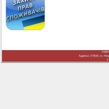
МИРГ
Адреса: 37600, м. Мирг
E