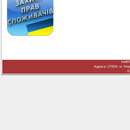
МИРГ
Адреса: 37600, м. Мирг
E