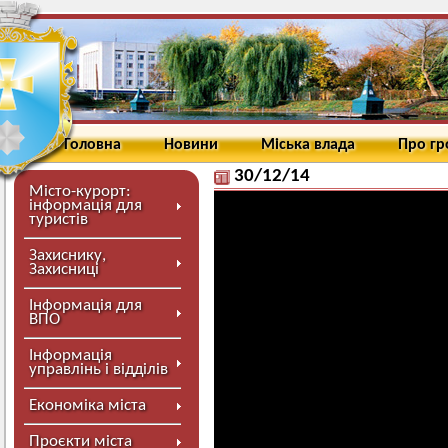
Головна
Новини
Міська влада
Про г
30/12/14
Місто-курорт:
інформація для
туристів
Захиснику,
Захисниці
Інформація для
ВПО
Інформація
управлінь і відділів
Економіка міста
Проєкти міста