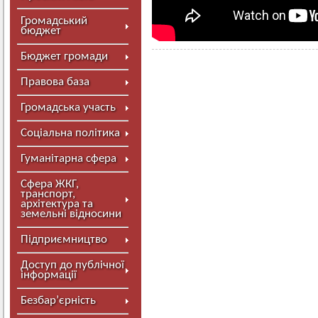
Громадський
бюджет
Бюджет громади
Правова база
Громадська участь
Соціальна політика
Гуманітарна сфера
Сфера ЖКГ,
транспорт,
архітектура та
земельні відносини
Підприємництво
Доступ до публічної
інформації
Безбар’єрність