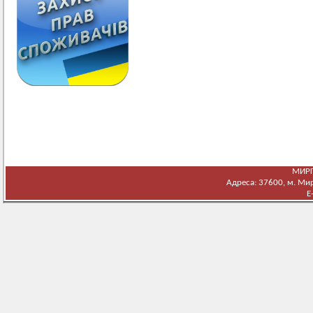
МИРГ
Адреса: 37600, м. Мирг
E