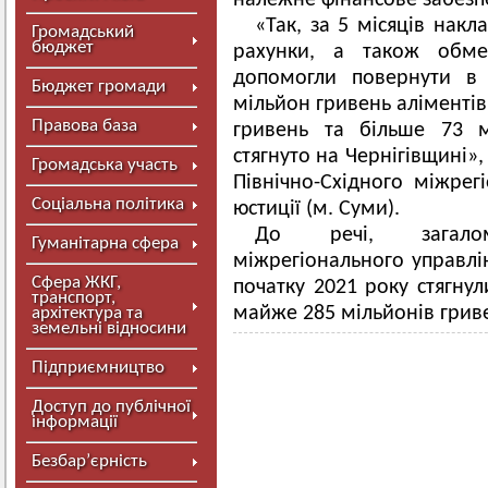
належне фінансове забезп
«Так, за 5 місяців накл
Громадський
бюджет
рахунки, а також обме
допомогли повернути в
Бюджет громади
мільйон гривень аліментів
Правова база
гривень та більше 73 м
стягнуто на Чернігівщині»,
Громадська участь
Північно-Східного міжрег
Соціальна політика
юстиції (м. Суми).
До речі, загалом
Гуманітарна сфера
міжрегіонального управлін
Сфера ЖКГ,
початку 2021 року стягнул
транспорт,
майже 285 мільйонів грив
архітектура та
земельні відносини
Підприємництво
Доступ до публічної
інформації
Безбар’єрність