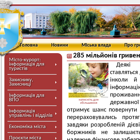
Головна
Новини
Міська влада
Про г
285 мільйонів гриве
Місто-курорт:
інформація для
Деякі
туристів
ставляться
інколи й
Захиснику,
Захисниці
інформацію
прожива
Інформація для
ВПО
натисніть для
державно
збільшення
отримує шанс повернути 
Інформація
управлінь і відділів
перераховувались протя
завдяки розробленій дієв
Економіка міста
боржників не залишаєт
Проєкти міста