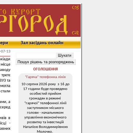
мери
Зал засідань онлайн
-07-13
акіади
 місце
ОГОЛОШЕННЯ
аводу
 третє
“Гаряча” телефонна лінія
ВУЗ та
10 серпня 2026 року з 16 до
емогла
17 години буде проведено
 стали
особистий прийом
громадян в режимі
ами, а
“гарячої” телефонної лінії
 серед
заступником міського
голови - начальником
управління економічного
ивів в
розвитку та інвестицій
ісці -
Наталією Володимирівною
жавних
Молочко.