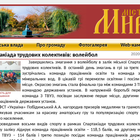
ська влада
Про громаду
Фотогалерея
Web-ка
2020
акіада трудових колективів: волейбол
Завершились змагання з волейболу в залік міської Спарт
трудових колективів. В останній день змагань в грі за третє
зустрічались команда працівників освіти та команда з
мінеральних вод. В цікавій грі перемогли освітяни і посіли
місце. Окрасою змагань стала фінальна гра між командами 3 Т
командою державних установ. В напруженій боротьбі пер
іть для
команда 3 ТВУЗ, посівши заслужене перше місце, другими
ьшення
ацівників державних установ.
ФСТ «Україна» Побідинський А.А. нагородив призерів медалями та грамот
якував учасникам за красиву аматорську гру та популяризацію спорту
о населення.
роведення восьми видів спорту в рамках Спартакіади трудових колект
 заліку лідирує команда працівників освіти – 118,5 балів, на другому м
 ТВУЗ – 114 балів і третю позицію посідає команда працівників дер