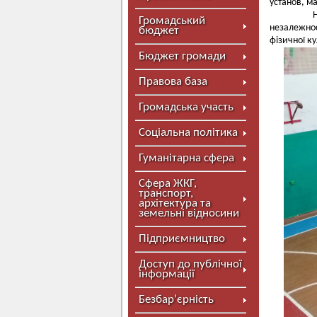
установ, м
Наступ
Громадський
незалежнос
бюджет
фізичної ку
Бюджет громади
Правова база
Громадська участь
Соціальна політика
Гуманітарна сфера
Сфера ЖКГ,
транспорт,
архітектура та
земельні відносини
Підприємництво
Доступ до публічної
інформації
Безбар’єрність