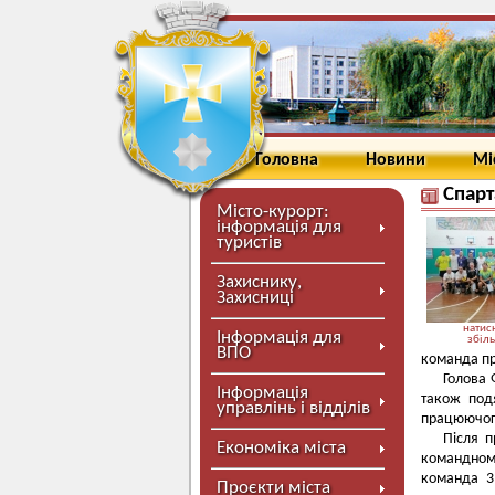
Головна
Новини
Мі
Спарт
Місто-курорт:
інформація для
туристів
Захиснику,
Захисниці
натисн
Інформація для
збіл
ВПО
команда пр
Голова 
Інформація
також под
управлінь і відділів
працюючог
Після п
Економіка міста
командному
команда 3
Проєкти міста