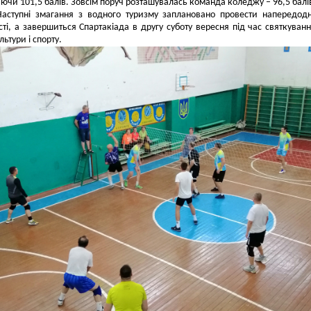
аючи 101,5 балів. Зовсім поруч розташувалась команда коледжу – 96,5 балі
ні змагання з водного туризму заплановано провести напередодн
ті, а завершиться Спартакіада в другу суботу вересня під час святкуван
льтури і спорту.