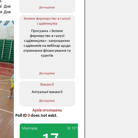
в.
і Дня
Докладніше
ня Дня
Зелене фермерство в галузі
садівництва
Програма «Зелене
фермерство в галузі
садівництва»: запрошуємо
садівників на вебінар щодо
отримання фінансування та
грантів
Докладніше
Вакансії
Актуальні вакансії
Докладніше
Архів оголошень
Poll ID
0
does not exist.