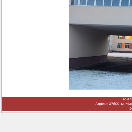
МИРГ
Адреса: 37600, м. Мирг
E