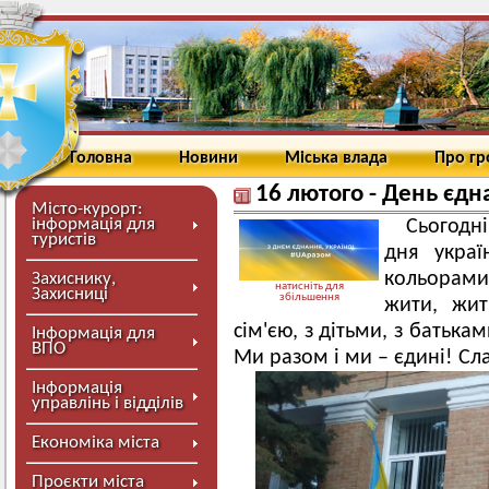
Головна
Новини
Міська влада
Про г
16 лютого - День єдн
Місто-курорт:
інформація для
Сьогодн
туристів
дня украї
кольорами
Захиснику,
натисніть для
Захисниці
збільшення
жити, жит
сім'єю, з дітьми, з батьк
Інформація для
ВПО
Ми разом і ми – єдині! Сла
Інформація
управлінь і відділів
Економіка міста
Проєкти міста