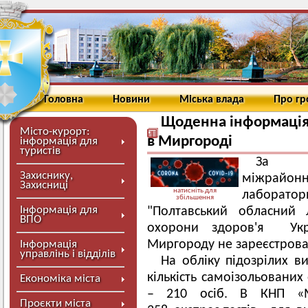
Головна
Новини
Міська влада
Про г
Щоденна інформація 
Місто-курорт:
в Миргороді
інформація для
туристів
За ін
Захиснику,
міжрайон
Захисниці
натисніть для
лаборатор
збільшення
Інформація для
"Полтавський обласний 
ВПО
охорони здоров'я Укр
Миргороду не зареєстрова
Інформація
управлінь і відділів
На обліку підозрілих в
кількість самоізольованих 
Економіка міста
– 210 осіб. В КНП «М
Проєкти міста