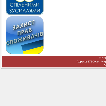
МИРГ
Адреса: 37600, м. Мирг
E