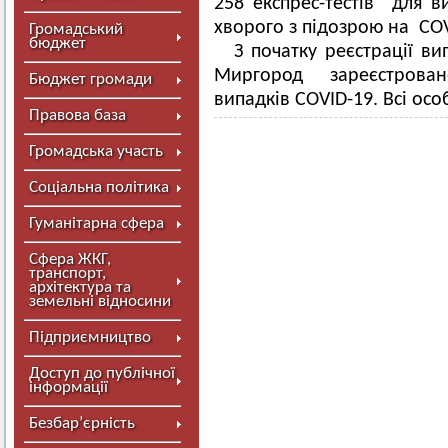
258 експрес-тестів для в
хворого з підозрою на COV
Громадський
бюджет
З початку реєстрації ви
Миргород зареєстрован
Бюджет громади
випадків COVID-19. Всі ос
Правова база
Громадська участь
Соціальна політика
Гуманітарна сфера
Сфера ЖКГ,
транспорт,
архітектура та
земельні відносини
Підприємництво
Доступ до публічної
інформації
Безбар’єрність