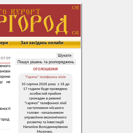
мери
Зал засідань онлайн
-07-09
леного
ОГОЛОШЕННЯ
анови
хорони
“Гаряча” телефонна лінія
ду не
10 серпня 2026 року з 16 до
17 години буде проведено
особистий прийом
громадян в режимі
“гарячої” телефонної лінії
заступником міського
вності
голови - начальником
управління економічного
город
розвитку та інвестицій
Наталією Володимирівною
Молочко.