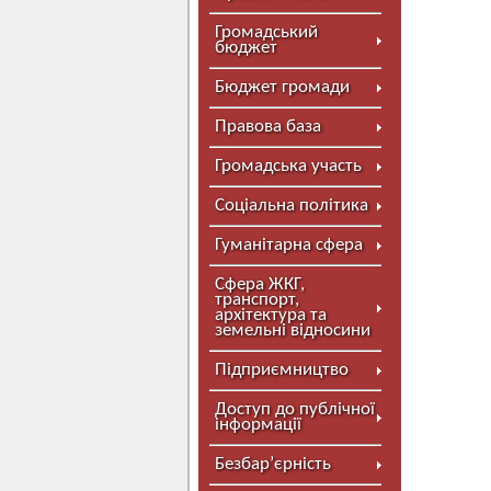
Громадський
бюджет
Бюджет громади
Правова база
Громадська участь
Соціальна політика
Гуманітарна сфера
Сфера ЖКГ,
транспорт,
архітектура та
земельні відносини
Підприємництво
Доступ до публічної
інформації
Безбар’єрність