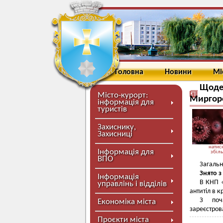
Головна
Новини
Мі
Щоден
Місто-курорт:
Миргор
інформація для
туристів
Захиснику,
Захисниці
натисн
Інформація для
збіл
ВПО
Загальн
Знято з
Інформація
В КНП 
управлінь і відділів
антитіл в к
З поч
Економіка міста
зареєстро
Проєкти міста