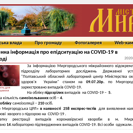
ська влада
Про громаду
Фотогалерея
Web-ка
на інформація про епідситуацію на COVID-19 в
2020
оді
За інформацією Миргородського міжрайонного відокрем
підрозділу лабораторних досліджень Державної уст
"Полтавський обласний лабораторний центр Міністерства о
здоров'я України" станом на
0
9
.07.20р.
по Миргоро
зареєстровано випадків COVID-19.
іть для
ьшення
На обліку
підозрілих
випадків на COVID-19 –
5
.
а кількість
самоізольваних
осіб –
4
.
 обліку
самоізоляції –
210
осіб.
« Миргородська ЦРЛ»
в наявності 2
58
експрес-тестів
для виявлення ная
рові хворого з підозрою на COVID-19 .
атку реєстрації випадків коронавірусної хвороби в м. Мир
вано
14
лабораторно підтверджених випадків COVID-19. Всі особи одужали.