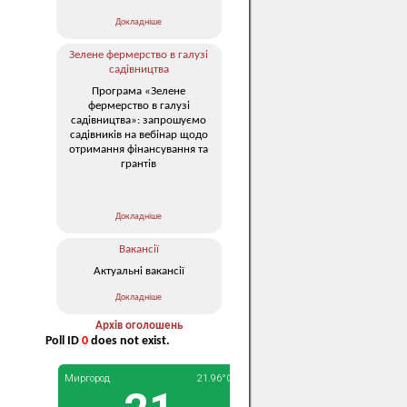
Докладніше
Зелене фермерство в галузі
садівництва
Програма «Зелене
фермерство в галузі
садівництва»: запрошуємо
садівників на вебінар щодо
отримання фінансування та
грантів
Докладніше
Вакансії
Актуальні вакансії
Докладніше
Архів оголошень
Poll ID
0
does not exist.