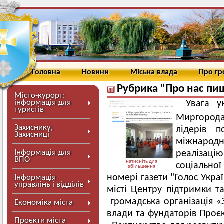
Головна
Новини
Міська влада
Про г
Рубрика "Про нас пи
Місто-курорт:
інформація для
Увага у
туристів
Миргорода
Захиснику,
лідерів 
Захисниці
міжнародн
Інформація для
реалізаці
ВПО
натисніть для
соціальн
збільшення
номері газети "Голос Укра
Інформація
управлінь і відділів
місті Центру підтримки та
громадська організація «
Економіка міста
влади та фундаторів Проє
Проєкти міста