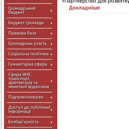
«Партнерство для розвитку
Докладніше
Громадський
бюджет
Бюджет громади
Правова база
Громадська участь
Соціальна політика
Гуманітарна сфера
Сфера ЖКГ,
транспорт,
архітектура та
земельні відносини
Підприємництво
Доступ до публічної
інформації
Безбар’єрність