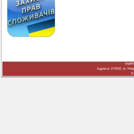
МИРГ
Адреса: 37600, м. Мирг
E