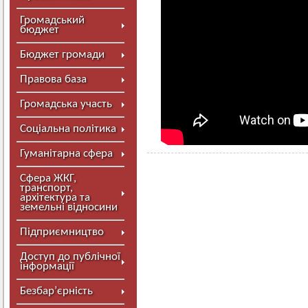
Громадський
бюджет
Бюджет громади
Правова база
Громадська участь
Соціальна політика
Гуманітарна сфера
Сфера ЖКГ,
транспорт,
архітектура та
земельні відносини
Підприємництво
Доступ до публічної
інформації
Безбар’єрність