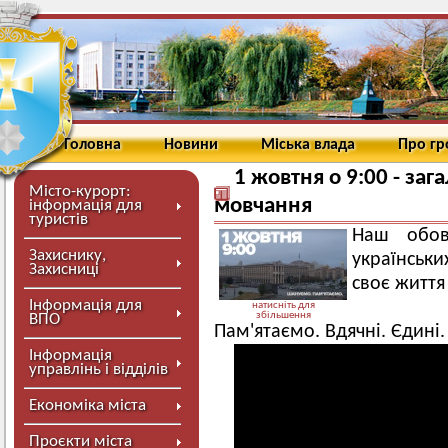
Головна
Новини
Міська влада
Про г
1 жовтня о 9:00 - за
Місто-курорт:
мовчання
інформація для
туристів
Наш обов
Захиснику,
українськи
Захисниці
своє життя
Інформація для
натисніть для
збільшення
ВПО
Пам'ятаємо. Вдячні. Єдині.
Інформація
управлінь і відділів
Економіка міста
Проєкти міста