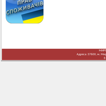
МИРГ
Адреса: 37600, м. Мирг
E