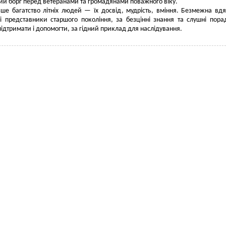
ий борг перед ветеранами та громадянами поважного віку.
ше багатство літніх людей — їх досвід, мудрість, вміння. Безмежна вдя
і представники старшого покоління, за безцінні знання та слушні пора
 підтримати і допомогти, за гідний приклад для наслідування.