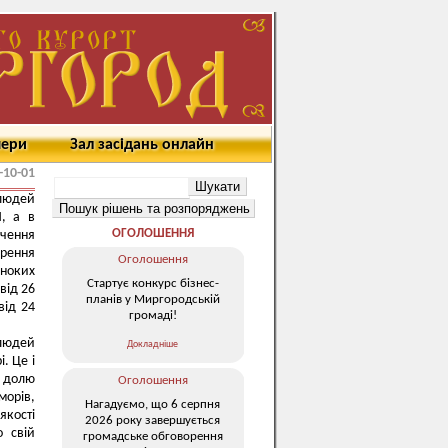
мери
Зал засідань онлайн
-10-01
 людей
, а в
ОГОЛОШЕННЯ
ачення
орення
Оголошення
иноких
Стартує конкурс бізнес-
від 26
планів у Миргородській
від 24
громаді!
 людей
Докладніше
. Це і
а долю
Оголошення
морів,
Нагадуємо, що 6 серпня
якості
2026 року завершується
о свій
громадське обговорення