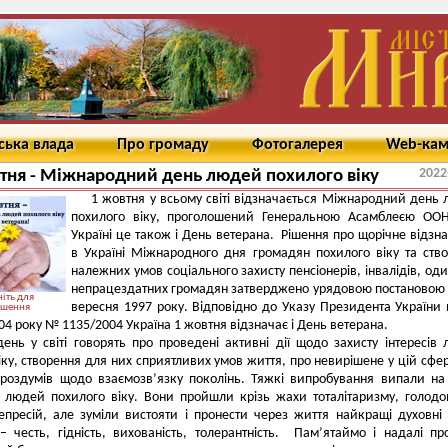
ська влада
Про громаду
Фотогалерея
Web-ка
2022
тня - Міжнародний день людей похилого віку
1 жовтня у всьому світі відзначається Міжнародний день
похилого віку, проголошений Генеральною Асамблеєю ООН
Україні це також і День ветерана. Рішення про щорічне відзн
в Україні Міжнародного дня громадян похилого віку та ств
належних умов соціального захисту пенсіонерів, інвалідів, од
непрацездатних громадян затверджено урядовою постановою 
іть для
вересня 1997 року. Відповідно до Указу Президента України 
ьшення
04 року № 1135/2004 Україна 1 жовтня відзначає і День ветерана.
ень у світі говорять про проведені активні дії щодо захисту інтересів
іку, створення для них сприятливих умов життя, про невирішене у цій сфері
 роздумів щодо взаємозв’язку поколінь. Тяжкі випробування випали н
і людей похилого віку. Вони пройшли крізь жахи тоталітаризму, голодо
епресій, але зуміли вистояти і пронести через життя найкращі духовні 
– честь, гідність, вихованість, толерантність. Пам’ятаймо і надалі пр