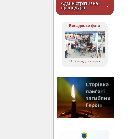
Адміністративна
процедура
Випадкове фото
Перейти до галереї