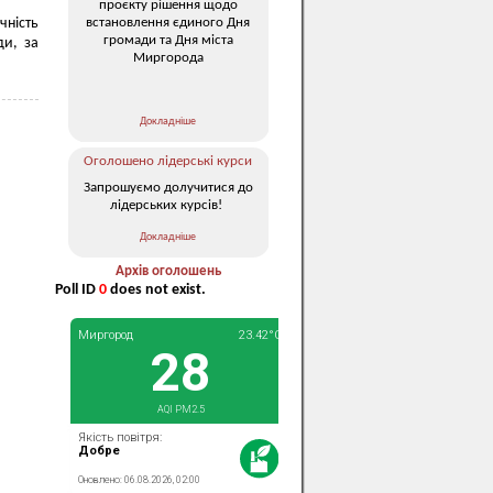
проєкту рішення щодо
встановлення єдиного Дня
чність
громади та Дня міста
ди, за
Миргорода
Докладніше
Оголошено лідерські курси
Запрошуємо долучитися до
лідерських курсів!
Докладніше
Архів оголошень
Poll ID
0
does not exist.