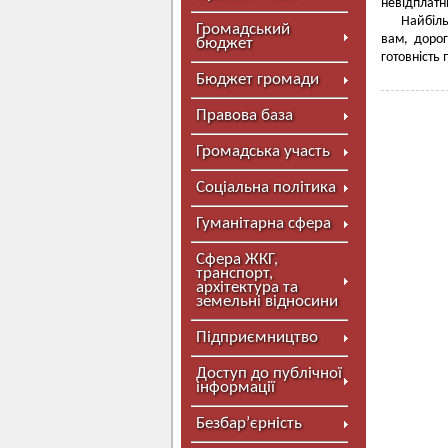
невідплатн
Найбіль
Громадський
вам, дорог
бюджет
готовність
Бюджет громади
Правова база
Громадська участь
Соціальна політика
Гуманітарна сфера
Сфера ЖКГ,
транспорт,
архітектура та
земельні відносини
Підприємництво
Доступ до публічної
інформації
Безбар’єрність