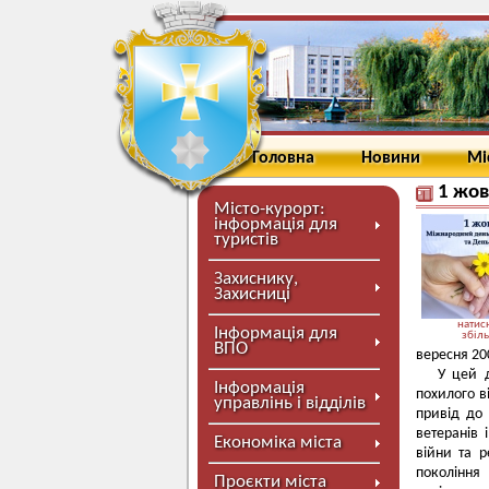
Головна
Новини
Мі
1 жов
Місто-курорт:
інформація для
туристів
Захиснику,
Захисниці
натисн
Інформація для
збіл
ВПО
вересня 20
У цей д
Інформація
похилого в
управлінь і відділів
привід до
ветеранів 
Економіка міста
війни та р
покоління 
Проєкти міста