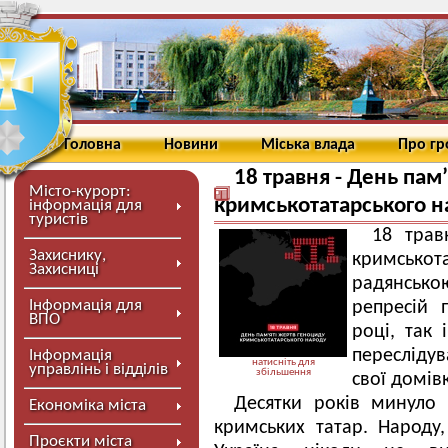
Головна
Новини
Міська влада
Про г
18 травня - День пам
Місто-курорт:
кримськотатарського н
інформація для
туристів
18 тра
Захиснику,
кримсько
Захисниці
радянською
Інформація для
репресій 
ВПО
році, так 
пересліду
Інформація
натисніть для
управлінь і відділів
збільшення
свої домів
Десятки років минуло з
Економіка міста
кримських татар. Народу
Проєкти міста