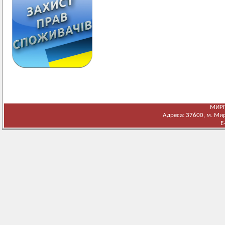
МИРГ
Адреса: 37600, м. Мирг
E