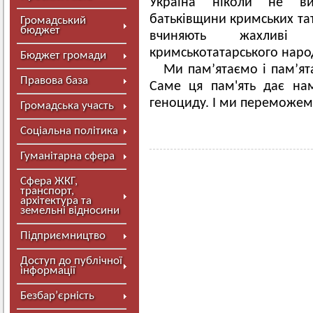
Україна ніколи не виз
батьківщини кримських тат
Громадський
бюджет
вчиняють жахливі
кримськотатарського народ
Бюджет громади
Ми пам’ятаємо і пам’ята
Правова база
Саме ця пам'ять дає на
геноциду. І ми переможем
Громадська участь
Соціальна політика
Гуманітарна сфера
Сфера ЖКГ,
транспорт,
архітектура та
земельні відносини
Підприємництво
Доступ до публічної
інформації
Безбар’єрність