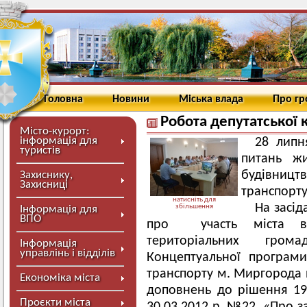
Головна
Новини
Міська влада
Про г
Робота депутатської 
Місто-курорт:
інформація для
28 липн
туристів
питань жи
будівницт
Захиснику,
Захисниці
транспорту,
натисніть для
На засід
збільшення
Інформація для
ВПО
про участь міста в 
територіальних гром
Інформація
управлінь і відділів
Концептуальної програми
транспорту м. Миргорода н
Економіка міста
доповнень до рішення 19 
Проєкти міста