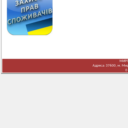
МИРГ
Адреса: 37600, м. Мирг
E