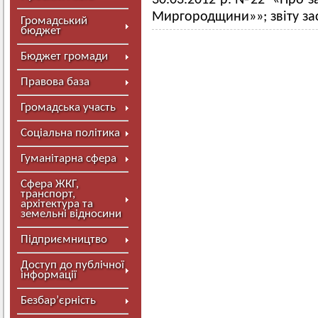
30.03.2012 р. №22 «Про 
Миргородщини»»; звіту зас
Громадський
бюджет
Бюджет громади
Правова база
Громадська участь
Соціальна політика
Гуманітарна сфера
Сфера ЖКГ,
транспорт,
архітектура та
земельні відносини
Підприємництво
Доступ до публічної
інформації
Безбар’єрність