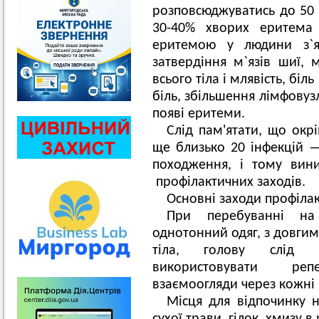
розповсюджуватись до 50 с
30-40% хворих еритема 
еритемою у людини з`яв
затвердіння м`язів шиї, 
всього тіла і млявість, бі
біль, збільшення лімфовуз
появі еритеми.
Слід пам'ятати, що окр
ще близько 20 інфекцій — 
походження, і тому вини
профілактичних заходів.
Основні заходи профілак
При перебуванні на
однотонний одяг, з довги
тіла, голову слід 
використовувати реп
взаємоогляди через кожні 
Місця для відпочинку н