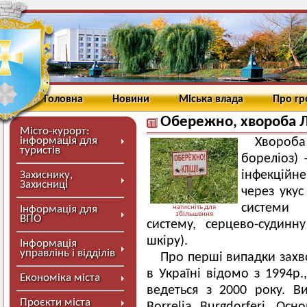
Головна
Новини
Міська влада
Про г
Обережно, хвороба 
Місто-курорт:
інформація для
Хвороб
туристів
бореліоз)
інфекційн
Захиснику,
Захисниці
через укус
системи 
Інформація для
натисніть для
збільшення
ВПО
систему, серцево-судинн
шкіру).
Інформація
управлінь і відділів
Про перші випадки зах
в Україні відомо з 1994р.
Економіка міста
ведеться з 2000 року. В
Проєкти міста