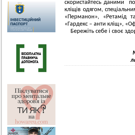
скористайтесь даними по
кліщів одягом, спеціальн
«Перманон», «Ретамід т
«Гардекс – анти кліщ», «Оф
Бережіть себе і своє здо
л