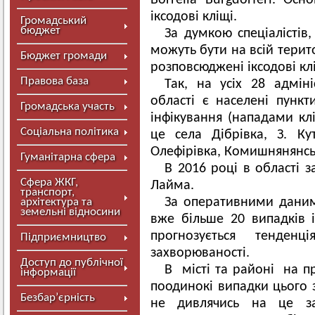
Borrelia Burgdorferi. О
іксодові кліщі.
Громадський
бюджет
За думкою спеціалісті
можуть бути на всій терито
Бюджет громади
розповсюджені іксодові клі
Правова база
Так, на усіх 28 адміні
області є населені пункт
Громадська участь
інфікування (нападами к
Соціальна політика
це села Дібрівка, З. Ку
Олефірівка, Комишнянянськ
Гуманітарна сфера
В 2016 році в області 
Сфера ЖКГ,
Лайма.
транспорт,
За оперативними даним
архітектура та
земельні відносини
вже більше 20 випадків 
прогнозується тенденці
Підприємництво
захворюваності.
Доступ до публічної
В місті та районі на пр
інформації
поодинокі випадки цього з
Безбар’єрність
не дивлячись на це за