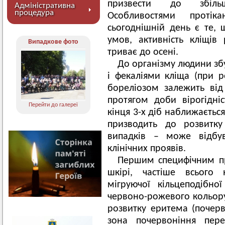
призвести до збільш
Адміністративна
процедура
Особливостями протік
сьогоднішній день є те, 
умов, активність кліщів
Випадкове фото
триває до осені.
До організму людини збу
і фекаліями кліща (при р
бореліозом залежить від
протягом доби вірогідні
Перейти до галереї
кінця 3-х діб наближаєтьс
призводить до розвитку
випадків – може відбув
клінічних проявів.
Першим специфічним п
шкірі, частіше всього 
мігруючої кільцеподібн
червоно-рожевого кольору 
розвитку еритема (почерв
зона почервоніння пер