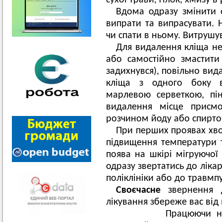
сухої трави, гілок, хмизу в 
Вдома одразу змінити од
випрати та випрасувати. 
чи спати в ньому. Витрушув
Для видалення кліща не
або самостійно змастити
задихнувся), повільно вид
кліща з одного боку 
марлевою серветкою, пі
видалення місце присмо
розчином йоду або спирто
При перших проявах хвор
підвищення температури т
поява на шкірі мігруючої
одразу звертатись до ліка
поліклініки або до травмпу
Своєчасне
звернення 
лікування збереже вас від 
Працюючи на дачі