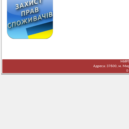
МИРГ
Адреса: 37600, м. Мирг
E