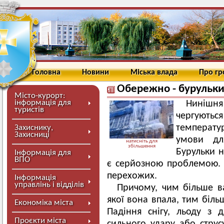
Головна
Новини
Міська влада
Про г
Обережно - бурульки
Місто-курорт:
інформація для
Нинішня
туристів
чергуют
температу
Захиснику,
Захисниці
умови дл
натисніть для
збільшення
Бурульки н
Інформація для
ВПО
є серйозною проблемою.
перехожих.
Інформація
управлінь і відділів
Причому, чим більше ва
якої вона впала, тим більш
Економіка міста
Падіння снігу, льоду з
Проєкти міста