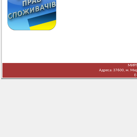
МИРГ
Адреса: 37600, м. Мирг
E