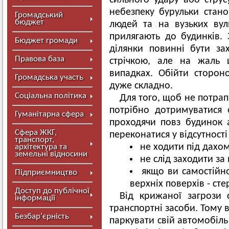
сильного удару або струс
небезпеку бурульки стано
Громадський
бюджет
людей та на вузьких вул
прилягають до будинків. 
Бюджет громади
ділянки повинні бути за
Правова база
стрічкою, але на жаль 
випадках. Обійти сторон
Громадська участь
дуже складно.
Соціальна політика
Для того, щоб не потрап
потрібно дотримуватися 
Гуманітарна сфера
проходячи повз будинок 
Сфера ЖКГ,
переконатися у відсутності
транспорт,
не ходити під дахом
архітектура та
земельні відносини
не слід заходити з
якщо ви самостійно
Підприємництво
верхніх поверхів - сте
Доступ до публічної
Від крижаної загрози 
інформації
транспортні засоби. Тому 
Безбар’єрність
паркувати свій автомобіль