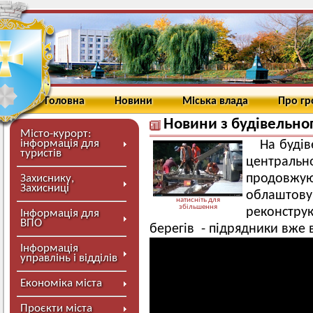
Головна
Новини
Міська влада
Про г
Новини з будівельно
Місто-курорт:
інформація для
На буді
туристів
централь
продовжую
Захиснику,
Захисниці
облаштовую
натисніть для
збільшення
реконстру
Інформація для
ВПО
берегів - підрядники вже 
Інформація
управлінь і відділів
Економіка міста
Проєкти міста