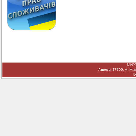
МИРГ
Адреса: 37600, м. Мирг
E