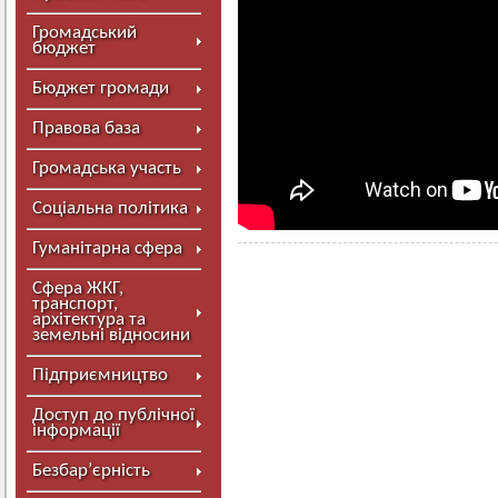
Громадський
бюджет
Бюджет громади
Правова база
Громадська участь
Соціальна політика
Гуманітарна сфера
Сфера ЖКГ,
транспорт,
архітектура та
земельні відносини
Підприємництво
Доступ до публічної
інформації
Безбар’єрність