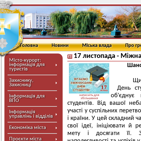
Головна
Новини
Міська влада
Про г
17 листопада - Міжн
Місто-курорт:
інформація для
Шано
туристів
Щи
Захиснику,
Захисниці
День ст
об'єднує
Інформація для
натисніть для
збільшення
ВПО
студентів. Від вашої неб
участі у суспільних перет
Інформація
управлінь і відділів
і країни. У цей складний 
свої ідеї, ініціювати й р
Економіка міста
мету і досягати її. З
Проєкти міста