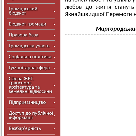
наполегливості та успіхів 
любов до життя стануть
Громадський
бюджет
Якнайшвидшої Перемоги н
Бюджет громади
Миргородськи
Правова база
Громадська участь
Соціальна політика
Гуманітарна сфера
Сфера ЖКГ,
транспорт,
архітектура та
земельні відносини
Підприємництво
Доступ до публічної
інформації
Безбар’єрність