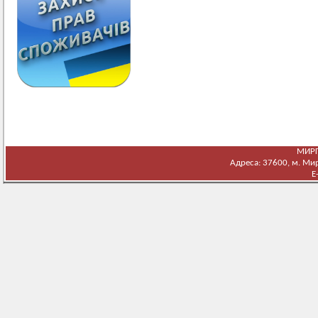
МИРГ
Адреса: 37600, м. Мирг
E