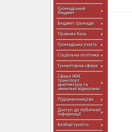
Громадський
бюджет
Бюджет громади
Правова база
Громадська участь
Соціальна політика
Гуманітарна сфера
Сфера ЖКГ,
транспорт,
архітектура та
земельні відносини
Підприємництво
Доступ до публічної
інформації
Безбар’єрність