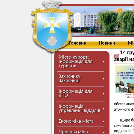
Головна
Новини
Мі
14 гр
Місто-курорт:
аварії 
інформація для
туристів
Захиснику,
Захисниці
Інформація для
натисн
ВПО
збіл
обставина
Інформація
атомного ф
управлінь і відділів
Щиро ба
Економіка міста
сімейного 
подяка за 
Проєкти міста