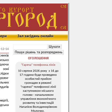
мери
Зал засідань онлайн
-12-14
сників
ОГОЛОШЕННЯ
низько
одуючи
“Гаряча” телефонна лінія
 зоні
10 серпня 2026 року з 16 до
лідки
17 години буде проведено
роям-
особистий прийом
альних
громадян в режимі
“гарячої” телефонної лінії
датів
заступником міського
голови - начальником
управління економічного
ергії,
розвитку та інвестицій
юдська
Наталією Володимирівною
Молочко.