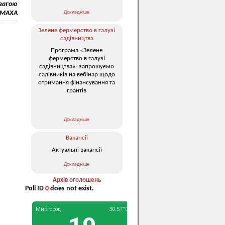
овагою
Докладніше
ЛОМАХА
Зелене фермерство в галузі
садівництва
Програма «Зелене
фермерство в галузі
садівництва»: запрошуємо
садівників на вебінар щодо
отримання фінансування та
грантів
Докладніше
Вакансії
Актуальні вакансії
Докладніше
Архів оголошень
Poll ID
0
does not exist.