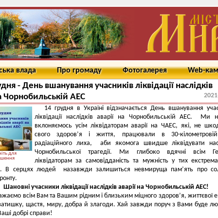
ська влада
Про громаду
Фотогалерея
Web-ка
удня - День вшанування учасників ліквідації наслідків
2021
на Чорнобильській АЕС
14 грудня в Україні відзначається День вшанування уча
ліквідації наслідків аварії на Чорнобильській АЕС. Ми 
вклоняємось усім ліквідаторам аварії на ЧАЕС, які, не шк
свого здоров’я і життя, працювали в 30-кілометровій
радіаційного лиха, аби якомога швидше ліквідувати нас
Чорнобильської трагедії. Ми глибоко вдячні всім Ге
іть для
ьшення
ліквідаторам за самовідданість та мужність у тих екстрем
х. В серцях людей назавжди залишиться невмируща пам’ять про сол
ронту.
Шановні учасники ліквідації наслідків аварії на Чорнобильській АЕС!
жаємо всім Вам та Вашим рідним і близьким міцного здоров’я, життєвої ен
затишку, щастя, миру, добра й злагоди. Хай завжди поруч з Вами буде л
Ваші добрі справи!