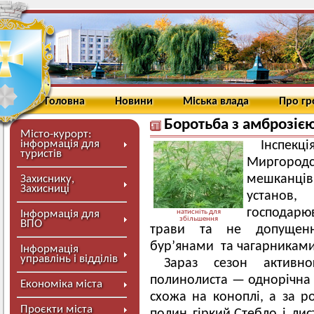
Головна
Новини
Міська влада
Про г
Боротьба з амброзіє
Місто-курорт:
інформація для
Інспе
туристів
Миргородсь
мешканців
Захиснику,
Захисниці
установ,
господарю
Інформація для
натисніть для
збільшення
ВПО
трави та не допущенн
бур’янами та чагарниками 
Інформація
управлінь і відділів
Зараз сезон активн
полинолиста — однорічна 
Економіка міста
схожа на коноплі, а за р
Проєкти міста