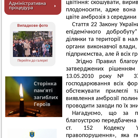
цвітіння: скошувати, вири
Адміністративна
процедура
плодоносити, адже вона 
цвіте амброзія з середини
Стаття 22 Закону Україн
Випадкове фото
епідемічного добробуту
ділянки та території в на
органи виконавчої влади,
підприємства, але й всіх г
Згідно Правил благоу
Перейти до галереї
затверджених рішенням 
13.05.2010 року № 37
господарювання всіх фор
обстежувати прилеглі т
виявлення амброзії полин
проводити заходи по їх з
Нагадуємо, що за п
благоустрою передбачена а
ст. 152 Кодексу Ук
правопорушення», яка п