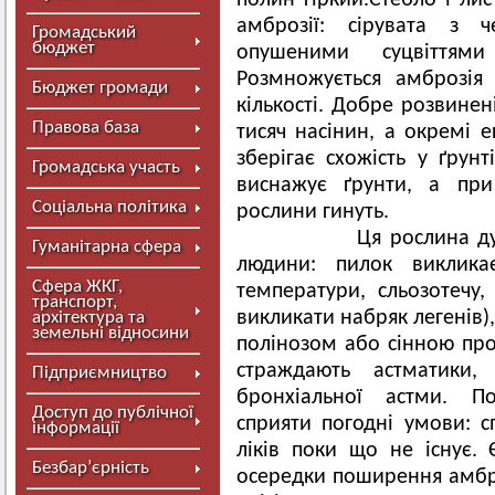
полин гіркий.Стебло і ли
амброзії: сірувата з 
Громадський
бюджет
опушеними суцвіттями
Розмножується амброзія
Бюджет громади
кількості. Добре розвине
Правова база
тисяч насінин, а окремі е
зберігає схожість у ґрун
Громадська участь
виснажує ґрунти, а при
Соціальна політика
рослини гинуть.
Ця рослина дуже не
Гуманітарна сфера
людини: пилок виклика
Сфера ЖКГ,
температури, сльозотечу,
транспорт,
викликати набряк легенів
архітектура та
земельні відносини
полінозом або сінною проп
страждають астматики,
Підприємництво
бронхіальної астми. 
Доступ до публічної
сприяти погодні умови: с
інформації
ліків поки що не існує.
Безбар’єрність
осередки поширення амбро