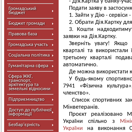
- Дія.Картка у банку-уч
Подати заяву в застосунк
Громадський
бюджет
1. Зайти у Дію - сервіси
2. Обрати Дія.Картку для
Бюджет громади
3. Кошти надходитиму
Правова база
заявки на Дія.Картку.
Зверніть увагу! Якщо
Громадська участь
кварталі та використали 
Соціальна політика
третьому кварталі подав
автоматично.
Гуманітарна сфера
Де можна використати 
Сфера ЖКГ,
У будь-якому спортивн
транспорт,
архітектура та
7941 «Фізична культура
земельні відносини
членство».
Підприємництво
Список спортивних зак
Мінветеранів.
Доступ до публічної
Проєкт реалізовано М
інформації
України спільно з
Міні
Безбар’єрність
України
на виконання Стр