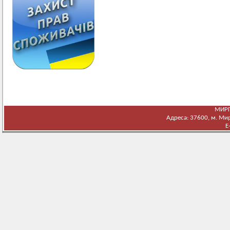
МИРГ
Адреса: 37600, м. Мирг
E