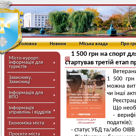
Головна
Новини
Міська влада
Про г
1 500 грн на спорт дл
Місто-курорт:
стартував третій етап 
інформація для
туристів
Ветеран
Захиснику,
1 500 грн
Захисниці
можна вит
Інформація для
чи інші акт
ВПО
Реєстрац
Що необ
Інформація
управлінь і відділів
- вериф
натисніть для
податків);
Економіка міста
збільшення
- статус УБД та/або ОІВВ
Проєкти міста