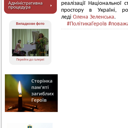
реалізації Національної с
Адміністративна
процедура
простору в Україні, ро
леді
Олена Зеленська
.
#ПолітикаГероїв
#поваж
Випадкове фото
Перейти до галереї