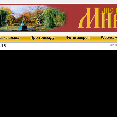
ська влада
Про громаду
Фотогалерея
Web-ка
2010
.15