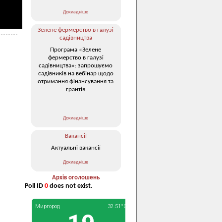
Докладніше
Зелене фермерство в галузі
садівництва
Програма «Зелене
фермерство в галузі
садівництва»: запрошуємо
садівників на вебінар щодо
отримання фінансування та
грантів
Докладніше
Вакансії
Актуальні вакансії
Докладніше
Архів оголошень
Poll ID
0
does not exist.