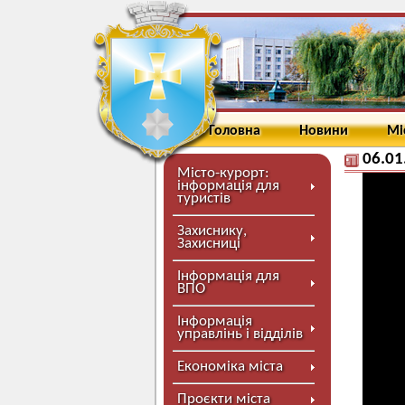
Головна
Новини
Мі
06.01
Місто-курорт:
інформація для
туристів
Захиснику,
Захисниці
Інформація для
ВПО
Інформація
управлінь і відділів
Економіка міста
Проєкти міста