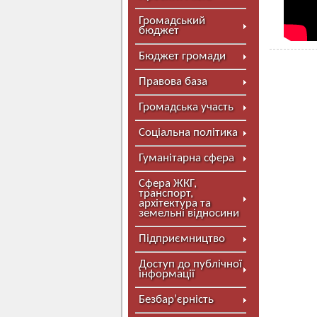
Громадський
бюджет
Бюджет громади
Правова база
Громадська участь
Соціальна політика
Гуманітарна сфера
Сфера ЖКГ,
транспорт,
архітектура та
земельні відносини
Підприємництво
Доступ до публічної
інформації
Безбар’єрність