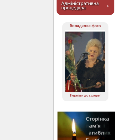
Адміністративна
процедура
Випадкове фото
Перейти до галереї