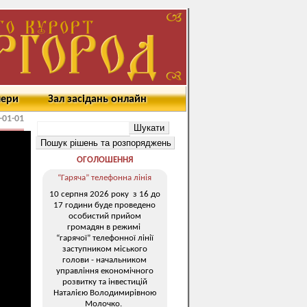
мери
Зал засідань онлайн
-01-01
ОГОЛОШЕННЯ
“Гаряча” телефонна лінія
10 серпня 2026 року з 16 до
17 години буде проведено
особистий прийом
громадян в режимі
“гарячої” телефонної лінії
заступником міського
голови - начальником
управління економічного
розвитку та інвестицій
Наталією Володимирівною
Молочко.