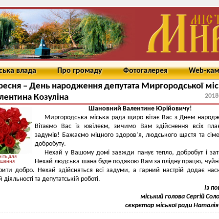
ська влада
Про громаду
Фотогалерея
Web-ка
ресня – День народження депутата Миргородської міс
2018
лентина Козуліна
Шановний Валентине Юрійовичу!
Миргородська міська рада щиро вітає Вас з Днем народ
Вітаємо Вас із ювілеєм, зичимо Вам здійснення всіх пла
задумів! Бажаємо міцного здоров’я, людського щастя та сім
добробуту.
Нехай у Вашому домі завжди панує тепло, добробут і за
іть для
Нехай людська шана буде подякою Вам за плідну працю, чуйні
ьшення
рити добро. Нехай здійсняться всі задуми, а гарний настрій додає нас
 діяльності та депутатській роботі.
Із п
міський голова Сергій Сол
секретар міської ради Наталія