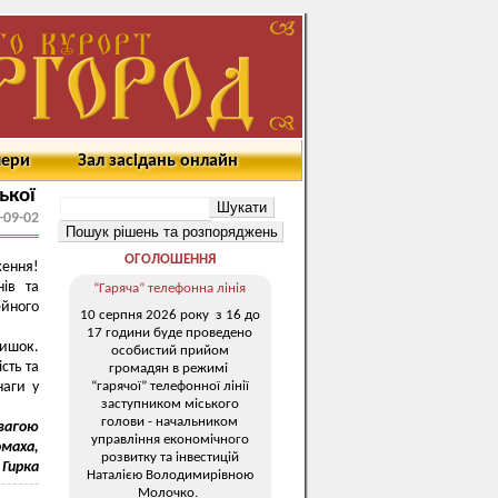
мери
Зал засідань онлайн
ької
-09-02
ОГОЛОШЕННЯ
ження!
нів та
“Гаряча” телефонна лінія
ейного
10 серпня 2026 року з 16 до
17 години буде проведено
тишок.
особистий прийом
сть та
громадян в режимі
“гарячої” телефонної лінії
наги у
заступником міського
голови - начальником
овагою
управління економічного
омаха,
розвитку та інвестицій
 Гирка
Наталією Володимирівною
Молочко.