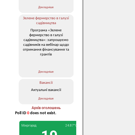
Докладніше
Зелене фермерство в галузі
садівництва
Програма «Зелене
фермерство в галузі
садівництва»: запрошуємо
садівників на вебінар щодо
отримання фінансування та
грантів
Докладніше
Вакансії
Актуальні вакансії
Докладніше
Архів оголошень
Poll ID
0
does not exist.