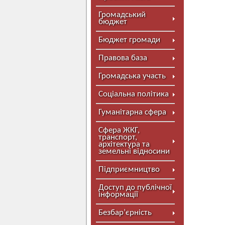
Громадський
бюджет
Бюджет громади
Правова база
Громадська участь
Соціальна політика
Гуманітарна сфера
Сфера ЖКГ,
транспорт,
архітектура та
земельні відносини
Підприємництво
Доступ до публічної
інформації
Безбар’єрність