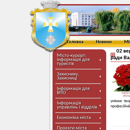
Головна
Новини
Мі
02 ве
Місто-курорт:
ради Ва
інформація для
туристів
Захиснику,
Захисниці
Інформація для
ВПО
натисн
збіл
уміння тво
Інформація
професійній
управлінь і відділів
Економіка міста
Проєкти міста