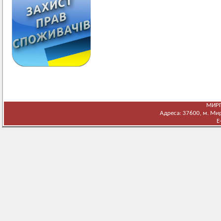
МИРГ
Адреса: 37600, м. Мирг
E