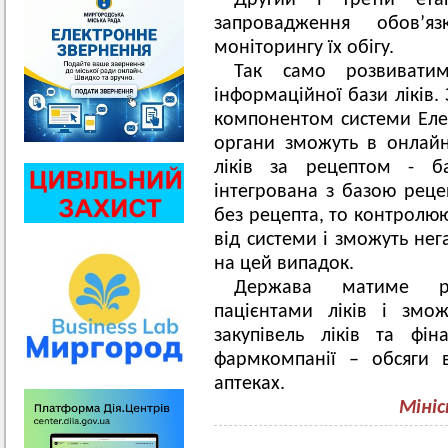
Другий і третій ета
запровадження обов’я
моніторингу їх обігу.
Так само розвиватим
інформаційної бази ліків.
компонентом системи Еле
органи зможуть в онлайн
ліків за рецептом - б
інтегрована з базою реце
без рецепта, то контролю
від системи і зможуть не
на цей випадок.
Держава матиме ре
пацієнтами ліків і змо
закупівель ліків та фі
фармкомпанії – обсяги 
аптеках.
Міні