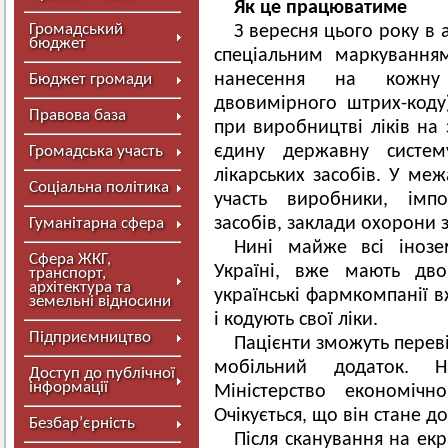
Як це працюватиме
Громадський
З вересня цього року в а
бюджет
спеціальним маркування
нанесення на кожну 
Бюджет громади
двовимірного штрих-коду
Правова база
при виробництві ліків на 
єдину державну систем
Громадська участь
лікарських засобів. У ме
Соціальна політика
участь виробники, імпо
засобів, заклади охорони з
Гуманітарна сфера
Нині майже всі інозе
Сфера ЖКГ,
Україні, вже мають дво
транспорт,
архітектура та
українські фармкомпанії 
земельні відносини
і кодують свої ліки.
Підприємництво
Пацієнти зможуть переві
мобільний додаток. 
Доступ до публічної
інформації
Міністерство економічн
Очікується, що він стане д
Безбар’єрність
Після сканування на екр