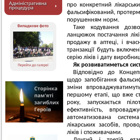
Адміністративна
про конкретний лікарськи
процедура
фальсифікований, протерм
порушенням норм.
Випадкове фото
Таке кодування дозво
ланцюжок постачання лікі
продажу в аптеці, і вчас
транзакції будуть включен
серію ліків і дату виробни
Як розвиватиметься сис
Перейти до галереї
Відповідно до Концепц
щодо запобігання фальсифі
зміни впроваджуватимут
першому етапі, що вже ст
року, запускається піл
ефективність, впровадж
автоматизована систем
лікарських засобів, пров
ліків і споживачами.