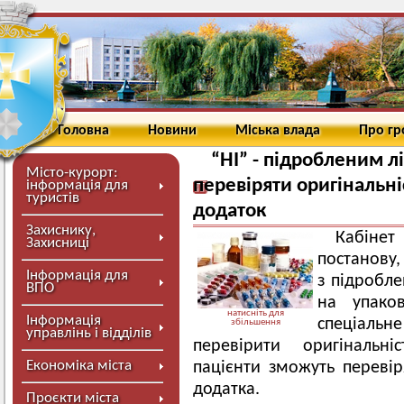
Головна
Новини
Міська влада
Про г
“НІ” - підробленим л
Місто-курорт:
перевіряти оригінальні
інформація для
туристів
додаток
Захиснику,
Кабіне
Захисниці
постанову,
Інформація для
з підробле
ВПО
на упаков
натисніть для
Інформація
спеціальн
збільшення
управлінь і відділів
перевірити оригінальні
Економіка міста
пацієнти зможуть переві
додатка.
Проєкти міста