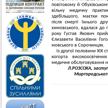
повітовому й Обухівсько
вільну медичну практи
здебільшого, маєтки пом
після смерті їхнього дру
химовського, вдалася до 
року Густав Якович при
Єлизавети Василівни Гого
мовського в Сорочинцях.
Із другої половини ХІХ 
когорта високоосвічени
медичне обслуговування на
Л.РОЗСОХА, засту
Миргородськог