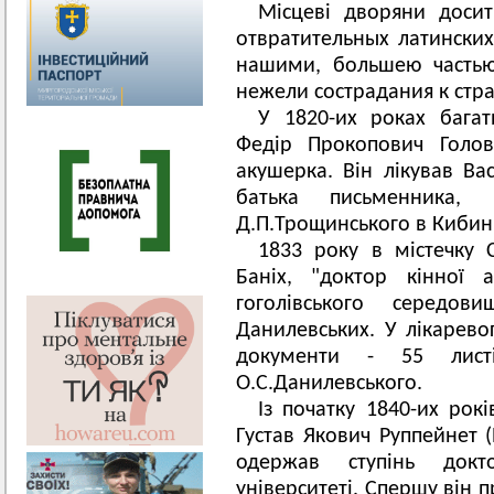
Місцеві дворяни доси
отвратительных латинских
нашими, большею частью
нежели сострадания к стр
У 1820-их роках багат
Федір Прокопович Голов
акушерка. Він лікував Ва
батька письменника
Д.П.Трощинського в Кибин
1833 року в містечку
Баніх, "доктор кінної 
гоголівського середо
Данилевських. У лікаревог
документи - 55 лист
О.С.Данилевського.
Із початку 1840-их рок
Густав Якович Руппейнет (
одержав ступінь док
університеті. Спершу він