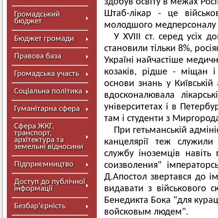
здобув освіту в межах Росі
Штаб-лікар - це військ
Громадський
бюджет
молодшого медперсоналу а
У XVIII ст. серед усіх 
Бюджет громади
становили тільки 8%, росі
Правова база
Україні найчастіше медичн
козаків, рідше - міщан і
Громадська участь
основи знань у Київській 
Соціальна політика
вдосконалювала лікарськ
університетах і в Петербу
Гуманітарна сфера
там і студенти з Миргород
Сфера ЖКГ,
При гетьманській адміні
транспорт,
архітектура та
канцелярії теж служили
земельні відносини
службу іноземців навіть 
Підприємництво
соизволения" імператорс
Д.Апостол звертався до і
Доступ до публічної
видавати з військового 
інформації
Бенедикта Бока "для кура
Безбар’єрність
войсковым людем".