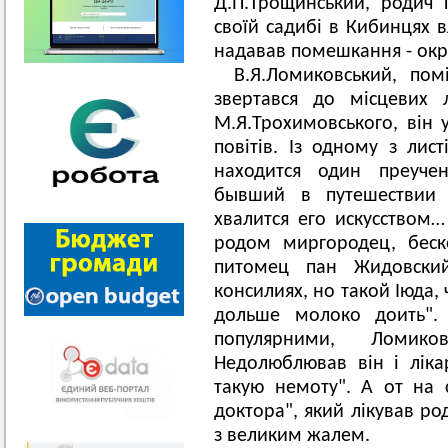
Д.П.Трощинський, родич 
своїй садибі в Кибинцях в
надавав помешкання - окр
В.Я.Ломиковський, пом
звертався до місцевих л
М.Я.Трохимовського, він у
повітів. Із одному з лис
находится один преуче
бывший в путешествии 
хвалится его искусством
родом миргородец, беск
питомец пан Жидовски
консилиях, но такой Іюда,
дольше молоко доить". 
популярними, Ломико
Недолюблював він і ліка
такую немоту". А от на 
доктора", який лікував ро
з великим жалем.