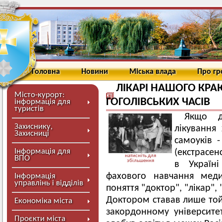
Головна
Новини
Міська влада
Про г
ЛІКАРІ НАШОГО КРА
Місто-курорт:
ГОГОЛІВСЬКИХ ЧАСІВ
інформація для
туристів
Якщо д
Захиснику,
лікування
Захисниці
самоуків -
Інформація для
(екстрасенс
натисніть для
ВПО
збільшення
в Україні
фахового навчання меди
Інформація
управлінь і відділів
поняття "доктор", "лікар", 
Доктором ставав лише той,
Економіка міста
закордонному університет
Проєкти міста