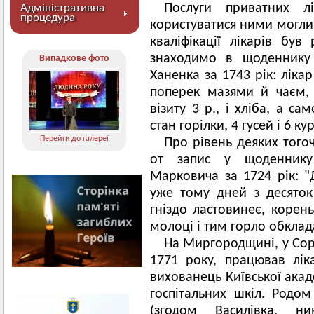
Послуги приватних 
Адміністративна
процедура
користуватися ними могли,
кваліфікації лікарів був
знаходимо в щоденнику
Випадкове фото
Ханенка за 1743 рік: ліка
поперек мазями й чаєм, 
візиту 3 р., і хліба, а с
стан горілки, 4 гусей і 6 ку
Перейти до галереї
Про рівень деяких тогоч
от запис у щоденнику 
Марковича за 1724 рік: "
уже тому дней з десяток
гніздо ластовинеє, корен
молоці і тим горло обклад
На Миргородщині, у Сор
1771 року, працював лік
вихованець Київської акад
госпітальних шкіл. Родом
(згодом Василівка, н