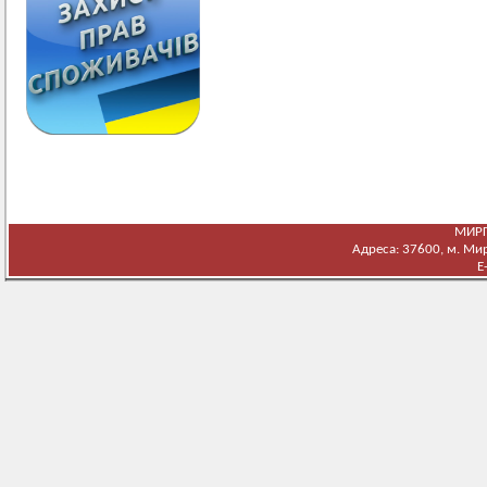
МИРГ
Адреса: 37600, м. Мирг
E