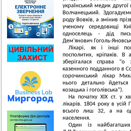
український медик другої 
Волчанецький. Здогадуєм
роду Вовків, а змінив пріз
ученому середовищі Киї
односелець - дід пис
Дем'янович Гоголь-Яновсь
Лікарі, як і інші п
посполитих, кріпаків. В 
зберігалася справа "о
казенного подданного в С
сорочинський лікар Мих
нього детально йдетьс
козацька і гоголівська").
На початку ХІХ ст. у 
лікарів. 1804 року в усій 
всього лиш 32, а на од
населення.
Один із найбагатших