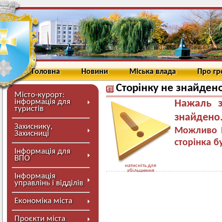
Головна
Новини
Міська влада
Про г
Сторінку не знайден
Місто-курорт:
інформація для
Нажаль з
туристів
знайдено
Захиснику,
Можливо В
Захисниці
сторінка б
Інформація для
ВПО
натисніть для
збільшення
Інформація
управлінь і відділів
Економіка міста
Проєкти міста