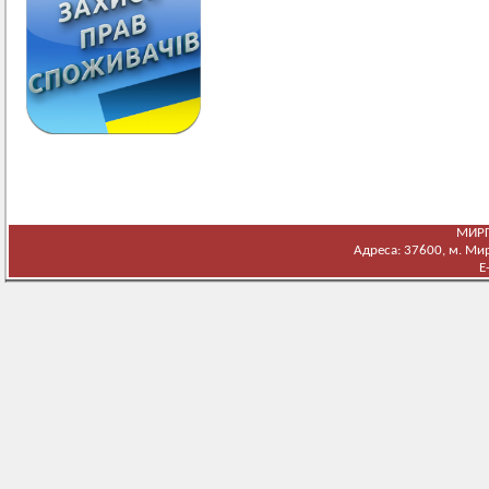
МИРГ
Адреса: 37600, м. Мирг
E