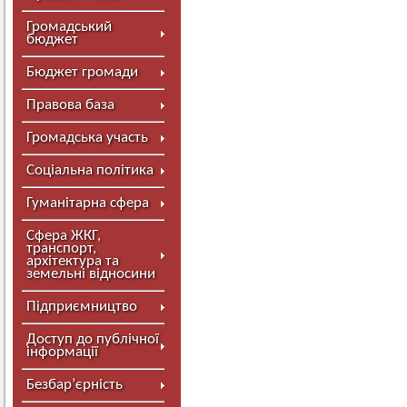
Громадський
бюджет
Бюджет громади
Правова база
Громадська участь
Соціальна політика
Гуманітарна сфера
Сфера ЖКГ,
транспорт,
архітектура та
земельні відносини
Підприємництво
Доступ до публічної
інформації
Безбар’єрність