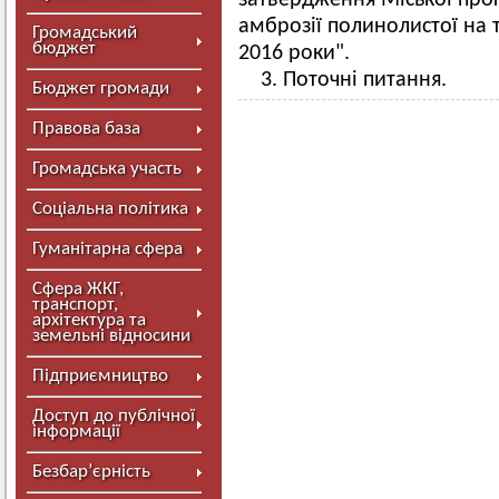
затвердження Міської прогр
амброзії полинолистої на 
Громадський
бюджет
2016 роки".
3. Поточні питання.
Бюджет громади
Правова база
Громадська участь
Соціальна політика
Гуманітарна сфера
Сфера ЖКГ,
транспорт,
архітектура та
земельні відносини
Підприємництво
Доступ до публічної
інформації
Безбар’єрність