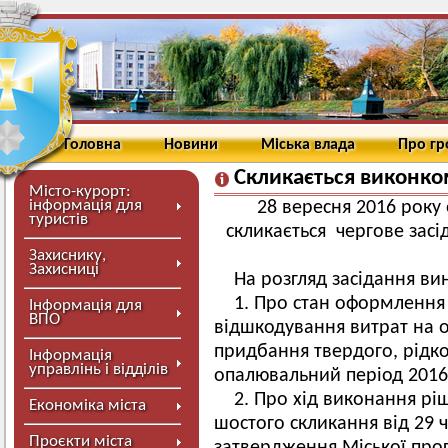
Головна
Новини
Міська влада
Про г
Скликається виконко
Місто-курорт:
інформація для
28 вересня 2016 року о
туристів
скликається чергове засі
Захиснику,
Захисниці
На розгляд засідання ви
1. Про стан оформлення
Інформація для
ВПО
відшкодування витрат на 
придбання твердого, рідко
Інформація
управлінь і відділів
опалювальний період 2016-
2. Про хід виконання ріш
Економіка міста
шостого скликання від 29 
Проєкти міста