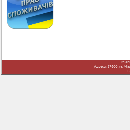
МИРГ
Адреса: 37600, м. Мирг
E