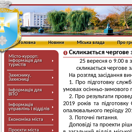
Головна
Новини
Міська влада
Про г
Скликається чергове 
Місто-курорт:
інформація для
25 вересня о 9.00 в 
туристів
скликається чергове 
На розгляд засідання ви
Захиснику,
Захисниці
1. Про підготовку служб
умовах осінньо-зимового п
Інформація для
ВПО
2. Про результати прове
2019 років та підготовк
Інформація
управлінь і відділів
опалювального періоду 201
3
.
Поточні питання.
Економіка міста
Доповіді та проекти ріш
Проєкти міста