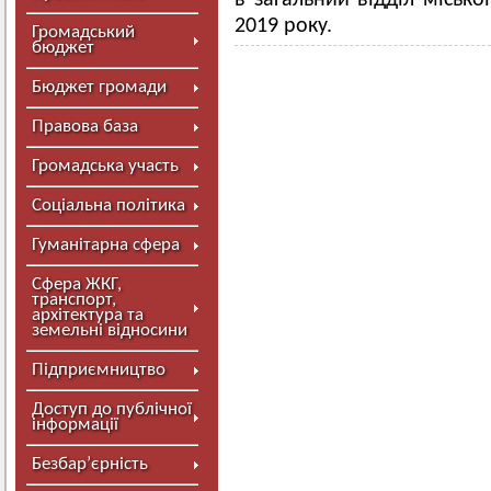
в загальний відділ місько
2019 року.
Громадський
бюджет
Бюджет громади
Правова база
Громадська участь
Соціальна політика
Гуманітарна сфера
Сфера ЖКГ,
транспорт,
архітектура та
земельні відносини
Підприємництво
Доступ до публічної
інформації
Безбар’єрність