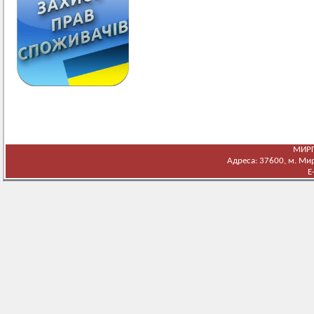
МИРГ
Адреса: 37600, м. Мирг
E