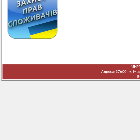
МИРГ
Адреса: 37600, м. Мирг
E