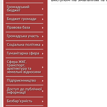
виступом на змаганнях та
Громадський
бюджет
Бюджет громади
Правова база
Громадська участь
Соціальна політика
Гуманітарна сфера
Сфера ЖКГ,
транспорт,
архітектура та
земельні відносини
Підприємництво
Доступ до публічної
інформації
Безбар’єрність