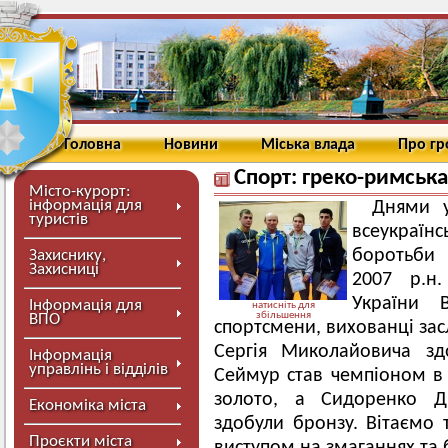
Головна
Новини
Міська влада
Про г
Спорт: греко-римська
Місто-курорт:
інформація для
Днями у
туристів
всеукраї
боротьби 
Захиснику,
Захисниці
2007 р.н
України В
Інформація для
натисніть для
збільшення
ВПО
спортсмени, вихованці за
Сергія Миколайовича зд
Інформація
управлінь і відділів
Сеймур став чемпіоном в 
золото, а Сидоренко Д
Економіка міста
здобули бронзу. Вітаємо 
Проєкти міста